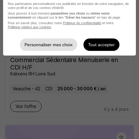
Nos partenaires personnalisent ces publicités en fonction de votre navigation, de
votre profil et de vos centres d’intérêt.
Voir l’offre
il y a 4 jours
Vous pouvez à tout moment
paramétrer vos choix
ou
retirer votre
consentement
en cliquant sur le lien "
Gérer les traceurs
" en bas de page.
Pour en savoir plus, consultez notre
Politique de confidentialité
et notre
Politique relative aux cookies
.
Personnaliser mes choix
Tout accepter
Commercial Sédentaire Menuiserie en
CDI H/F
Kalixens RH Loire Sud
Veauche - 42
CDI
25 000 - 30 000 € / an
Voir l’offre
il y a 4 jours