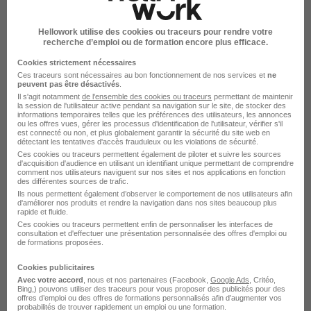
Secteur de l'Électricité H/F
Sovitrat
Super recruteur
Hellowork utilise des cookies ou traceurs pour rendre votre
recherche d’emploi ou de formation encore plus efficace.
Saint-Étienne - 42
CDI
13 € / heure
Cookies strictement nécessaires
10 août 2026 - 10 août 2027
Ces traceurs sont nécessaires au bon fonctionnement de nos services et
ne
peuvent pas être désactivés
.
Il s'agit notamment
de l'ensemble des cookies ou traceurs
permettant de maintenir
la session de l'utilisateur active pendant sa navigation sur le site, de stocker des
Voir l’offre
informations temporaires telles que les préférences des utilisateurs, les annonces
il y a 2 jours
ou les offres vues, gérer les processus d'identification de l'utilisateur, vérifier s'il
est connecté ou non, et plus globalement garantir la sécurité du site web en
détectant les tentatives d'accès frauduleux ou les violations de sécurité.
Ces cookies ou traceurs permettent également de piloter et suivre les sources
d'acquisition d'audience en utilisant un identifiant unique permettant de comprendre
comment nos utilisateurs naviguent sur nos sites et nos applications en fonction
des différentes sources de trafic.
Ils nous permettent également d’observer le comportement de nos utilisateurs afin
d'améliorer nos produits et rendre la navigation dans nos sites beaucoup plus
rapide et fluide.
Commercial Sédentaire - Sorbiers 42
Ces cookies ou traceurs permettent enfin de personnaliser les interfaces de
consultation et d'effectuer une présentation personnalisée des offres d'emploi ou
H/F
de formations proposées.
Job Direct
Super recruteur
Cookies publicitaires
Avec votre accord
, nous et nos partenaires (Facebook,
Google Ads
, Critéo,
Bing,) pouvons utiliser des traceurs pour vous proposer des publicités pour des
Sorbiers - 42
Intérim
12,02 € / heure
6 mois
offres d’emploi ou des offres de formations personnalisés afin d’augmenter vos
probabilités de trouver rapidement un emploi ou une formation.