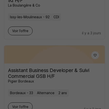
92 H/F
La Boulangère & Co
Issy-les-Moulineaux - 92
CDI
Voir l’offre
il y a 3 jours
Assistant Business Developer & Suivi
Commercial GSB H/F
Pigier Bordeaux
Bordeaux - 33
Alternance
2 ans
Voir l’offre
il y a 1 jour