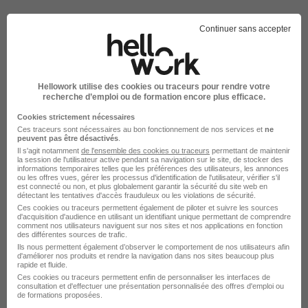
Continuer sans accepter
Commercial GSB - Msb - Négoce H/F
Hellowork utilise des cookies ou traceurs pour rendre votre
recherche d’emploi ou de formation encore plus efficace.
Vocation Recrutement
Cookies strictement nécessaires
Ces traceurs sont nécessaires au bon fonctionnement de nos services et
ne
Chartres - 28
CDI
44 000 - 45 000 € / an
peuvent pas être désactivés
.
Il s'agit notamment
de l'ensemble des cookies ou traceurs
permettant de maintenir
la session de l'utilisateur active pendant sa navigation sur le site, de stocker des
informations temporaires telles que les préférences des utilisateurs, les annonces
Voir l’offre
ou les offres vues, gérer les processus d'identification de l'utilisateur, vérifier s'il
il y a 14 jours
est connecté ou non, et plus globalement garantir la sécurité du site web en
détectant les tentatives d'accès frauduleux ou les violations de sécurité.
Ces cookies ou traceurs permettent également de piloter et suivre les sources
d'acquisition d'audience en utilisant un identifiant unique permettant de comprendre
comment nos utilisateurs naviguent sur nos sites et nos applications en fonction
des différentes sources de trafic.
Ils nous permettent également d’observer le comportement de nos utilisateurs afin
d'améliorer nos produits et rendre la navigation dans nos sites beaucoup plus
rapide et fluide.
Ces cookies ou traceurs permettent enfin de personnaliser les interfaces de
Commercial GSB - Msb - Négoce H/F
consultation et d'effectuer une présentation personnalisée des offres d'emploi ou
de formations proposées.
Vocation Recrutement