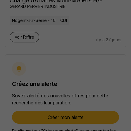
Chargé d'Affaires Multi-Métiers H/F
GERARD PERRIER INDUSTRIE
Nogent-sur-Seine - 10
CDI
Voir l’offre
il y a 27 jours
Créez une alerte
Soyez alerté des nouvelles offres pour cette
recherche dès leur parution.
Créer mon alerte
En cliquant sur "Créer mon alerte", vous acceptez les