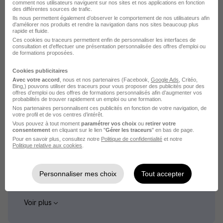
comment nos utilisateurs naviguent sur nos sites et nos applications en fonction
Emploi Commercial bilingue Nogent-sur-Seine
des différentes sources de trafic.
Ils nous permettent également d’observer le comportement de nos utilisateurs afin
Emploi Commercial marketing Nogent-sur-Seine
d'améliorer nos produits et rendre la navigation dans nos sites beaucoup plus
rapide et fluide.
Ces cookies ou traceurs permettent enfin de personnaliser les interfaces de
consultation et d'effectuer une présentation personnalisée des offres d'emploi ou
de formations proposées.
Cookies publicitaires
Avec votre accord
, nous et nos partenaires (Facebook,
Google Ads
, Critéo,
Bing,) pouvons utiliser des traceurs pour vous proposer des publicités pour des
L'emploi par métier
offres d’emploi ou des offres de formations personnalisés afin d’augmenter vos
probabilités de trouver rapidement un emploi ou une formation.
Nos partenaires personnalisent ces publicités en fonction de votre navigation, de
Emploi Assistant commercial
votre profil et de vos centres d’intérêt.
Vous pouvez à tout moment
paramétrer vos choix
ou
retirer votre
Emploi Business developer
consentement
en cliquant sur le lien "
Gérer les traceurs
" en bas de page.
Pour en savoir plus, consultez notre
Politique de confidentialité
et notre
Emploi Chargé d'affaires
Politique relative aux cookies
.
Emploi Chargé de clientèle
Emploi Chargé de la relation client
Personnaliser mes choix
Tout accepter
Emploi Commercial B to B
Voir plus