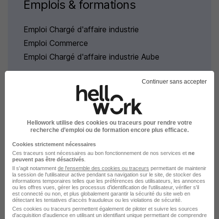
Emplois & formations
Emploi Chargé d'affaire industrie
Emploi Commerce
Emploi Chargé d'affaire industrie Aube
Continuer sans accepter
L'emploi par métier à Nogent-
Hellowork utilise des cookies ou traceurs pour rendre votre
recherche d’emploi ou de formation encore plus efficace.
sur-Seine dans le domaine
Cookies strictement nécessaires
Commerce
Ces traceurs sont nécessaires au bon fonctionnement de nos services et
ne
peuvent pas être désactivés
.
Il s'agit notamment
de l'ensemble des cookies ou traceurs
permettant de maintenir
la session de l'utilisateur active pendant sa navigation sur le site, de stocker des
Emploi Assistant commercial Nogent-sur-Seine
informations temporaires telles que les préférences des utilisateurs, les annonces
ou les offres vues, gérer les processus d'identification de l'utilisateur, vérifier s'il
Emploi Business developer Nogent-sur-Seine
est connecté ou non, et plus globalement garantir la sécurité du site web en
détectant les tentatives d'accès frauduleux ou les violations de sécurité.
Emploi Commercial auprès des particuliers
Ces cookies ou traceurs permettent également de piloter et suivre les sources
Nogent-sur-Seine
d'acquisition d'audience en utilisant un identifiant unique permettant de comprendre