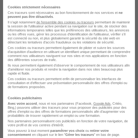
Responsable Grands Comptes -
Temps Plein H/F
Cookies strictement nécessaires
Ces traceurs sont nécessaires au bon fonctionnement de nos services et
ne
L'Industrie recrute
peuvent pas être désactivés
.
Il s'agit notamment
de l'ensemble des cookies ou traceurs
permettant de maintenir
la session de l'utilisateur active pendant sa navigation sur le site, de stocker des
Nogent-sur-Seine - 10
CDI
informations temporaires telles que les préférences des utilisateurs, les annonces
ou les offres vues, gérer les processus d'identification de l'utilisateur, vérifier s'il
est connecté ou non, et plus globalement garantir la sécurité du site web en
détectant les tentatives d'accès frauduleux ou les violations de sécurité.
Voir l’offre
Ces cookies ou traceurs permettent également de piloter et suivre les sources
il y a 25 jours
d'acquisition d'audience en utilisant un identifiant unique permettant de comprendre
comment nos utilisateurs naviguent sur nos sites et nos applications en fonction
des différentes sources de trafic.
Ils nous permettent également d’observer le comportement de nos utilisateurs afin
d'améliorer nos produits et rendre la navigation dans nos sites beaucoup plus
rapide et fluide.
Ces cookies ou traceurs permettent enfin de personnaliser les interfaces de
consultation et d'effectuer une présentation personnalisée des offres d'emploi ou
de formations proposées.
Business Developer Sédentaire H/F
Cookies publicitaires
CRAN
Avec votre accord
, nous et nos partenaires (Facebook,
Google Ads
, Critéo,
Bing,) pouvons utiliser des traceurs pour vous proposer des publicités pour des
offres d’emploi ou des offres de formations personnalisés afin d’augmenter vos
probabilités de trouver rapidement un emploi ou une formation.
Nogent-sur-Seine - 10
CDI
Nos partenaires personnalisent ces publicités en fonction de votre navigation, de
votre profil et de vos centres d’intérêt.
Vous pouvez à tout moment
paramétrer vos choix
ou
retirer votre
consentement
en cliquant sur le lien "
Gérer les traceurs
" en bas de page.
Voir l’offre