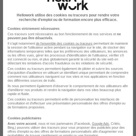
Bléré - 37
Intérim
Temps partiel
Cette offre n’est plus disponible depuis le 05/06/26
Hellowork utilise des cookies ou traceurs pour rendre votre
recherche d’emploi ou de formation encore plus efficace.
Cookies strictement nécessaires
Ces traceurs sont nécessaires au bon fonctionnement de nos services et
ne
peuvent pas être désactivés
.
Il s'agit notamment
de l'ensemble des cookies ou traceurs
permettant de maintenir
la session de l'utilisateur active pendant sa navigation sur le site, de stocker des
informations temporaires telles que les préférences des utilisateurs, les annonces
ou les offres vues, gérer les processus d'identification de l'utilisateur, vérifier s'il
Ouvrier Caviste H/F
est connecté ou non, et plus globalement garantir la sécurité du site web en
détectant les tentatives d'accès frauduleux ou les violations de sécurité.
Adecco
Ces cookies ou traceurs permettent également de piloter et suivre les sources
d'acquisition d'audience en utilisant un identifiant unique permettant de comprendre
comment nos utilisateurs naviguent sur nos sites et nos applications en fonction
Bléré - 37
Intérim
Temps partiel
des différentes sources de trafic.
Ils nous permettent également d’observer le comportement de nos utilisateurs afin
d'améliorer nos produits et rendre la navigation dans nos sites beaucoup plus
Cette offre n’est plus disponible depuis le 05/06/26
rapide et fluide.
Ces cookies ou traceurs permettent enfin de personnaliser les interfaces de
consultation et d'effectuer une présentation personnalisée des offres d'emploi ou
de formations proposées.
Cookies publicitaires
Avec votre accord
, nous et nos partenaires (Facebook,
Google Ads
, Critéo,
Bing,) pouvons utiliser des traceurs pour vous proposer des publicités pour des
offres d’emploi ou des offres de formations personnalisés afin d’augmenter vos
probabilités de trouver rapidement un emploi ou une formation.