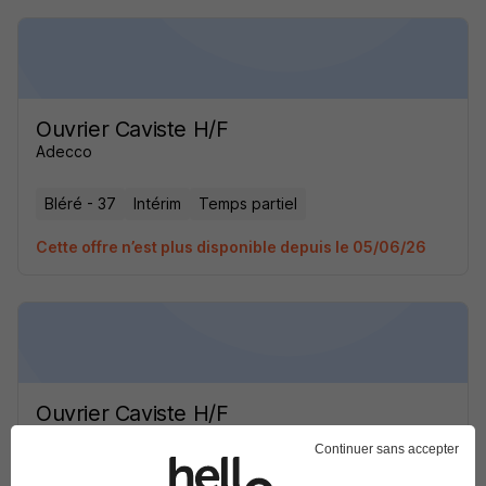
Ouvrier Caviste H/F
Adecco
Bléré - 37
Intérim
Temps partiel
Cette offre n’est plus disponible depuis le 05/06/26
Ouvrier Caviste H/F
Adecco
Continuer sans accepter