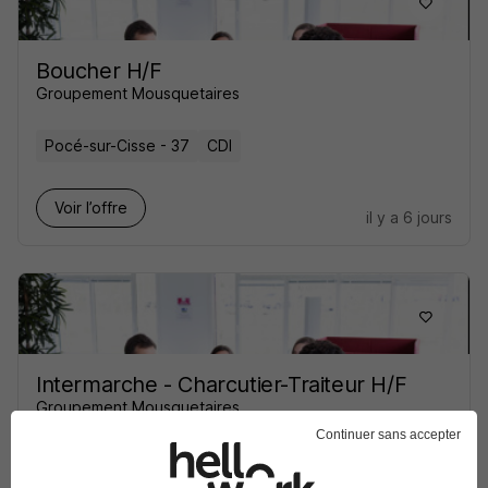
Boucher H/F
Groupement Mousquetaires
Pocé-sur-Cisse - 37
CDI
Voir l’offre
il y a 6 jours
Intermarche - Charcutier-Traiteur H/F
Groupement Mousquetaires
Continuer sans accepter
Pocé-sur-Cisse - 37
CDI