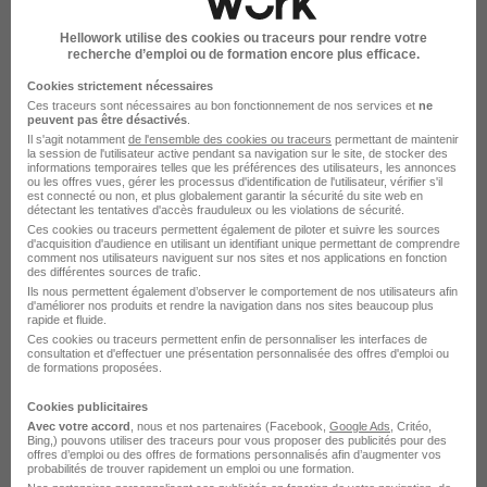
Voir l’offre
Hellowork utilise des cookies ou traceurs pour rendre votre
il y a 6 jours
recherche d’emploi ou de formation encore plus efficace.
Cookies strictement nécessaires
Ces traceurs sont nécessaires au bon fonctionnement de nos services et
ne
peuvent pas être désactivés
.
Il s'agit notamment
de l'ensemble des cookies ou traceurs
permettant de maintenir
la session de l'utilisateur active pendant sa navigation sur le site, de stocker des
informations temporaires telles que les préférences des utilisateurs, les annonces
ou les offres vues, gérer les processus d'identification de l'utilisateur, vérifier s'il
est connecté ou non, et plus globalement garantir la sécurité du site web en
Tailleur de Pierre H/F
détectant les tentatives d'accès frauduleux ou les violations de sécurité.
Ces cookies ou traceurs permettent également de piloter et suivre les sources
Artus Interim
d'acquisition d'audience en utilisant un identifiant unique permettant de comprendre
comment nos utilisateurs naviguent sur nos sites et nos applications en fonction
des différentes sources de trafic.
Loches - 37
Intérim
13 - 14 € / heure
2 mois
Ils nous permettent également d’observer le comportement de nos utilisateurs afin
d'améliorer nos produits et rendre la navigation dans nos sites beaucoup plus
rapide et fluide.
Ces cookies ou traceurs permettent enfin de personnaliser les interfaces de
Voir l’offre
consultation et d'effectuer une présentation personnalisée des offres d'emploi ou
il y a 6 jours
de formations proposées.
Cookies publicitaires
Avec votre accord
, nous et nos partenaires (Facebook,
Google Ads
, Critéo,
Bing,) pouvons utiliser des traceurs pour vous proposer des publicités pour des
offres d’emploi ou des offres de formations personnalisés afin d’augmenter vos
probabilités de trouver rapidement un emploi ou une formation.