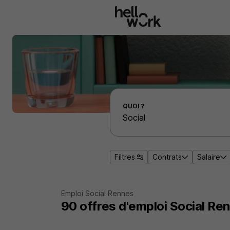
Aller au contenu principal
Effectuer une recherche d'emploi par localité
QUOI ?
Filtres
Contrats
Salaire
Emploi Social Rennes
90
offres d'emploi
Social Re