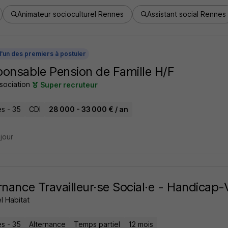
Animateur socioculturel Rennes
Assistant social Rennes
l'un des premiers à postuler
onsable Pension de Famille H/F
sociation
Super recruteur
s - 35
CDI
28 000 - 33 000 € / an
 jour
rnance Travailleur·se Social·e - Handicap-
l Habitat
s - 35
Alternance
Temps partiel
12 mois