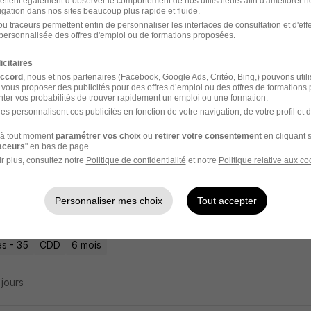
ettent également d’observer le comportement de nos utilisateurs afin d'améliorer no
igation dans nos sites beaucoup plus rapide et fluide.
u traceurs permettent enfin de personnaliser les interfaces de consultation et d'eff
ateur Socio-Éducatif H/F
personnalisée des offres d'emploi ou de formations proposées.
nt CFA Bretagne
icitaires
accord
, nous et nos partenaires (Facebook,
Google Ads
, Critéo, Bing,) pouvons util
s - 35
Alternance
1 020 - 1 400 € / mois
1 an
 vous proposer des publicités pour des offres d’emploi ou des offres de formations
ter vos probabilités de trouver rapidement un emploi ou une formation.
es personnalisent ces publicités en fonction de votre navigation, de votre profil et 
22 jours
à tout moment
paramétrer vos choix
ou
retirer votre consentement
en cliquant s
raceurs
" en bas de page.
r plus, consultez notre
Politique de confidentialité
et notre
Politique relative aux co
rvenant d'Action Sociale H/F
Personnaliser mes choix
Tout accepter
A
s - 35
CDD
6 mois
2 jours