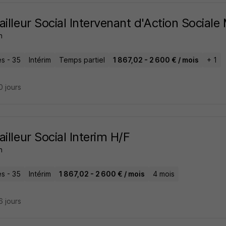
ailleur Social Intervenant d'Action Social
n
s - 35
Intérim
Temps partiel
1 867,02 - 2 600 € / mois
+ 1
10 jours
ailleur Social Interim H/F
n
s - 35
Intérim
1 867,02 - 2 600 € / mois
4 mois
16 jours