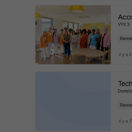
Acco
VYV 3
Renne
il y a 
Tech
Domin
Renne
il y a 