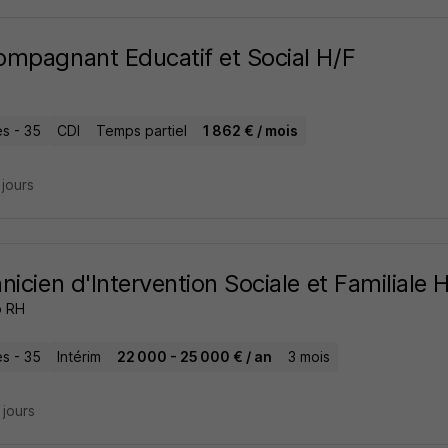
mpagnant Educatif et Social H/F
s - 35
CDI
Temps partiel
1 862 € / mois
2 jours
nicien d'Intervention Sociale et Familiale 
o RH
s - 35
Intérim
22 000 - 25 000 € / an
3 mois
7 jours