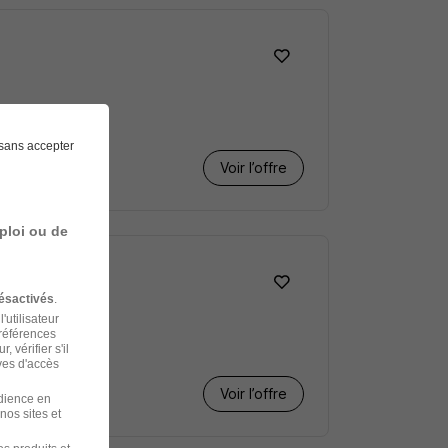
sans accepter
Voir l’offre
ploi ou de
ésactivés
.
'utilisateur
préférences
 vérifier s'il
ves d'accès
Voir l’offre
udience en
nos sites et