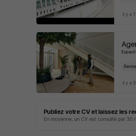
il y a 
Agen
Espacil
Renne
il y a 
Publiez votre CV et laissez les r
En moyenne, un CV est consulté par 30 re