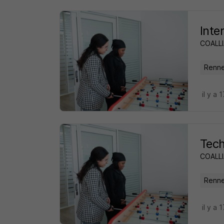
Inte
COALLI
Renne
il y a 
Tech
COALLI
Renne
il y a 