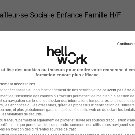
ailleur·se Social·e Enfance Famille H/F
n
s - 35
Intérim
1 950 - 2 700 € / mois
4 mois
Continuer 
28 jours
 utilise des cookies ou traceurs pour rendre votre recherche d’em
formation encore plus efficace.
dinateur de Service Mna H/F
ictement nécessaires
 sont nécessaires au bon fonctionnement de nos services et
ne peuvent pas être d
A
amment
de l'ensemble des cookies ou traceurs
permettant de maintenir la session de l
t sa navigation sur le site, de stocker des informations temporaires telles que les 
s - 35
CDD
1 mois
rs, les annonces ou les offres vues, gérer les processus d'identification de l'utilisateur,
ou non, et plus globalement garantir la sécurité du site web en détectant les tentati
les violations de sécurité.
u traceurs permettent également de piloter et suivre les sources d'acquisition d'a
17 jours
identifiant unique permettant de comprendre comment nos utilisateurs naviguent sur 
ns en fonction des différentes sources de trafic.