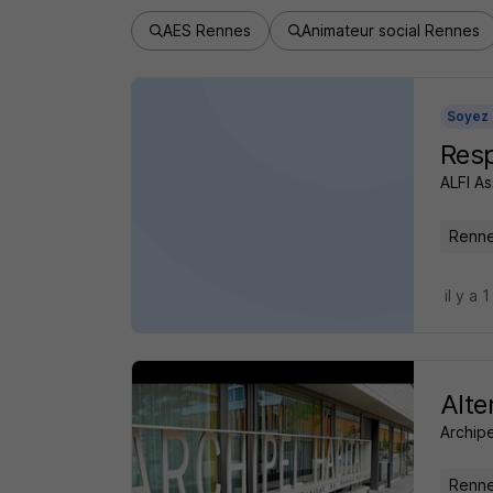
AES Rennes
Animateur social Rennes
Soyez 
Resp
ALFI As
Renne
il y a 1
Alte
Archipe
Renne