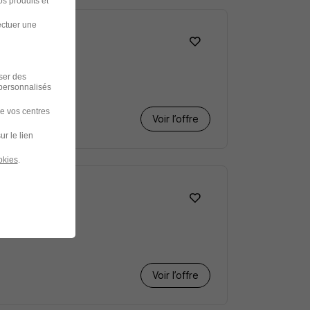
s produits et
ectuer une
iser des
 personnalisés
de vos centres
Voir l’offre
ur le lien
okies
.
Voir l’offre