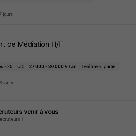
17 jours
t de Médiation H/F
s - 35
CDI
27 000 - 30 000 € / an
Télétravail partiel
26 jours
ecruteurs venir à vous
cruteurs !