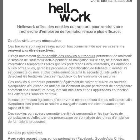
Continuer sans accepter
il y a 1 jour
Hellowork utilise des cookies ou traceurs pour rendre votre
recherche d’emploi ou de formation encore plus efficace.
Cookies strictement nécessaires
Ces traceurs sont nécessaires au bon fonctionnement de nos services et
ne
Assistant Social à Mi-Temps H/F
peuvent pas être désactivés
.
Appel Médical
Il s'agit notamment
de l'ensemble des cookies ou traceurs
permettant de maintenir
la session de l'utilisateur active pendant sa navigation sur le site, de stocker des
informations temporaires telles que les préférences des utilisateurs, les annonces
ou les offres vues, gérer les processus d'identification de l'utilisateur, vérifier s'il
Le Vigan - 30
CDI
Temps partiel
13 € / heure
est connecté ou non, et plus globalement garantir la sécurité du site web en
détectant les tentatives d'accès frauduleux ou les violations de sécurité.
Ces cookies ou traceurs permettent également de piloter et suivre les sources
d'acquisition d'audience en utilisant un identifiant unique permettant de comprendre
Voir l’offre
comment nos utilisateurs naviguent sur nos sites et nos applications en fonction
il y a 1 jour
des différentes sources de trafic.
Ils nous permettent également d’observer le comportement de nos utilisateurs afin
d'améliorer nos produits et rendre la navigation dans nos sites beaucoup plus
rapide et fluide.
Ces cookies ou traceurs permettent enfin de personnaliser les interfaces de
consultation et d'effectuer une présentation personnalisée des offres d'emploi ou
de formations proposées.
Cookies publicitaires
Assistant Social - CDI H/F
Avec votre accord
, nous et nos partenaires (Facebook,
Google Ads
, Critéo,