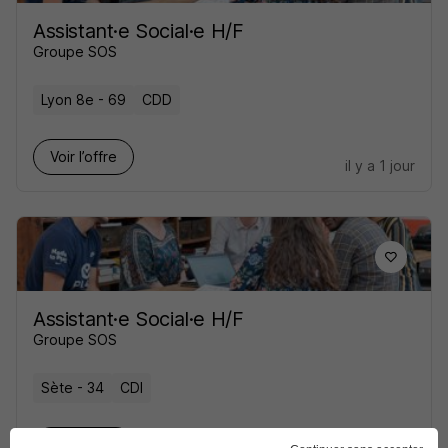
Assistant·e Social·e H/F
Groupe SOS
Lyon 8e - 69
CDD
Voir l’offre
il y a 1 jour
Assistant·e Social·e H/F
Groupe SOS
Sète - 34
CDI
Voir l’offre