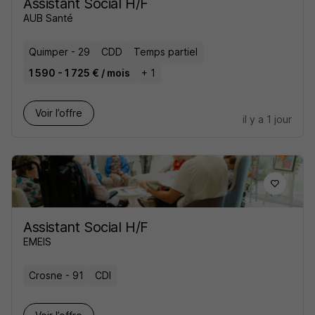
Assistant Social H/F
AUB Santé
Quimper - 29
CDD
Temps partiel
1 590 - 1 725 € / mois
+ 1
Voir l’offre
il y a 1 jour
Assistant Social H/F
EMEIS
Crosne - 91
CDI