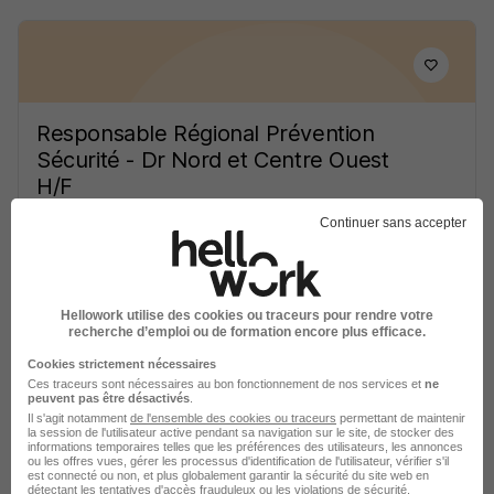
Responsable Régional Prévention
Sécurité - Dr Nord et Centre Ouest
H/F
Manpower RH
Continuer sans accepter
Rennes - 35
CDI
44 200 - 49 400 € / an
Hellowork utilise des cookies ou traceurs pour rendre votre
Voir l’offre
recherche d’emploi ou de formation encore plus efficace.
il y a 17 jours
Cookies strictement nécessaires
Ces traceurs sont nécessaires au bon fonctionnement de nos services et
ne
peuvent pas être désactivés
.
Il s'agit notamment
de l'ensemble des cookies ou traceurs
permettant de maintenir
la session de l'utilisateur active pendant sa navigation sur le site, de stocker des
informations temporaires telles que les préférences des utilisateurs, les annonces
ou les offres vues, gérer les processus d'identification de l'utilisateur, vérifier s'il
est connecté ou non, et plus globalement garantir la sécurité du site web en
détectant les tentatives d'accès frauduleux ou les violations de sécurité.