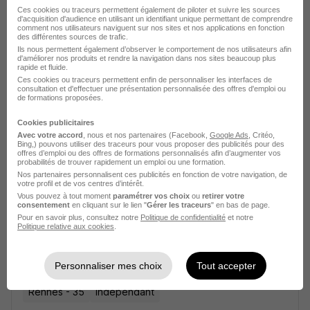
Responsable Régional·e Rennes H/F
Ces cookies ou traceurs permettent également de piloter et suivre les sources
d'acquisition d'audience en utilisant un identifiant unique permettant de comprendre
Steeple
Super recruteur
comment nos utilisateurs naviguent sur nos sites et nos applications en fonction
des différentes sources de trafic.
Ils nous permettent également d’observer le comportement de nos utilisateurs afin
Saint-Jacques-de-la-Lande - 35
CDI
d'améliorer nos produits et rendre la navigation dans nos sites beaucoup plus
rapide et fluide.
60 000 - 80 000 € / an
Télétravail complet
Ces cookies ou traceurs permettent enfin de personnaliser les interfaces de
consultation et d'effectuer une présentation personnalisée des offres d'emploi ou
de formations proposées.
Voir l’offre
il y a 22 jours
Cookies publicitaires
Avec votre accord
, nous et nos partenaires (Facebook,
Google Ads
, Critéo,
Bing,) pouvons utiliser des traceurs pour vous proposer des publicités pour des
offres d’emploi ou des offres de formations personnalisés afin d’augmenter vos
probabilités de trouver rapidement un emploi ou une formation.
Nos partenaires personnalisent ces publicités en fonction de votre navigation, de
votre profil et de vos centres d’intérêt.
Vous pouvez à tout moment
paramétrer vos choix
ou
retirer votre
consentement
en cliquant sur le lien "
Gérer les traceurs
" en bas de page.
Pour en savoir plus, consultez notre
Politique de confidentialité
et notre
Responsable Régional en Gestion de
Politique relative aux cookies
.
Patrimoine Indépendant H/F
IFB France
Super recruteur
Personnaliser mes choix
Tout accepter
Rennes - 35
Indépendant