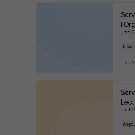
Serv
l'Or
Libre 
Blois 
il y a 1
Serv
Lect
Udaf 1
Angou