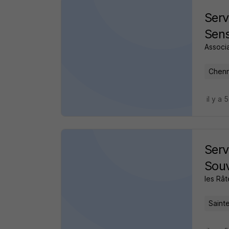
Serv
Sens
Associ
Chenn
il y a 
Serv
Souv
les Rât
Saint