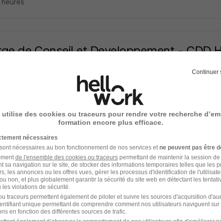
5 heures
ge de Conseil et Developpement - CDD 
D'allocations Familiales du Canta
Continuer 
ac - 15
CDD
34 090 € / an
15 heures
 utilise des cookies ou traceurs pour rendre votre recherche d’em
formation encore plus efficace.
ictement nécessaires
 sont nécessaires au bon fonctionnement de nos services et
ne peuvent pas être d
amment
de l'ensemble des cookies ou traceurs
permettant de maintenir la session de l
ice Civique - Promouvoir le Volontariat e
t sa navigation sur le site, de stocker des informations temporaires telles que les 
rs, les annonces ou les offres vues, gérer les processus d'identification de l'utilisateur,
ntaires. H/F
ou non, et plus globalement garantir la sécurité du site web en détectant les tentati
les violations de sécurité.
rites Jeunesses
u traceurs permettent également de piloter et suivre les sources d'acquisition d'a
identifiant unique permettant de comprendre comment nos utilisateurs naviguent sur 
ns en fonction des différentes sources de trafic.
10e - 75
CDD
8 mois