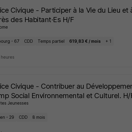
ice Civique - Participer à la Vie du Lieu e
ès des Habitant·Es H/F
zome
bourg - 67
CDD
Temps partiel
619,83 € / mois
+ 1
5 heures
ice Civique - Contribuer au Développemen
p Social Environnemental et Culturel. H/
rites Jeunesses
ien - 29
CDD
8 mois