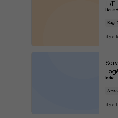
H/F
Ligue 
Bagnè
il y a 
Serv
Log
Insite
Arvieu
il y a 1