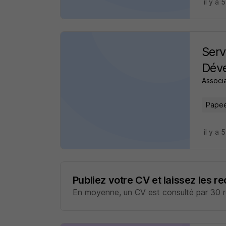
il y a 
Serv
Déve
Associ
Papee
il y a 
Publiez votre CV et laissez les r
En moyenne, un CV est consulté par 30 re