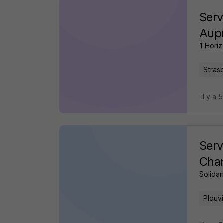
Serv
Aupr
1 Hori
Stras
il y a 
Serv
Cham
Solida
Plouv