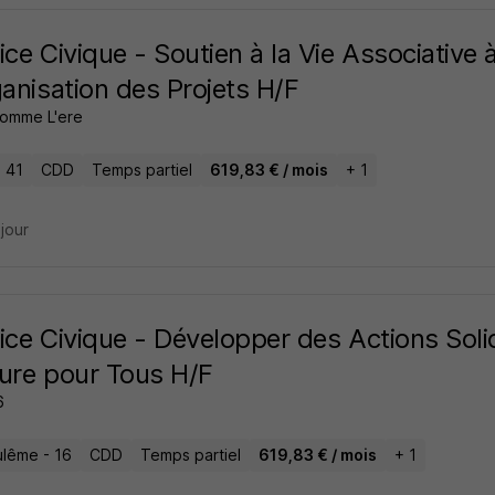
ice Civique - Soutien à la Vie Associative à
ganisation des Projets H/F
Comme L'ere
- 41
CDD
Temps partiel
619,83 € / mois
+ 1
 jour
ice Civique - Développer des Actions Solid
ure pour Tous H/F
6
lême - 16
CDD
Temps partiel
619,83 € / mois
+ 1