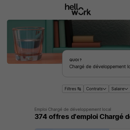
Aller au contenu principal
Effectuer une recherche d'emploi par localité
QUOI ?
Filtres
Contrats
Salaire
Emploi Chargé de développement local
374
offres d'emploi
Chargé d