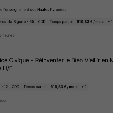
de l'enseignement des Hautes Pyrénées
res-de-Bigorre - 65
CDD
Temps partiel
619,83 € / mois
+ 1
18 heures
ice Civique - Réinventer le Bien Vieillir en 
é H/F
 - 12
CDD
Temps partiel
619,83 € / mois
+ 1
 jour