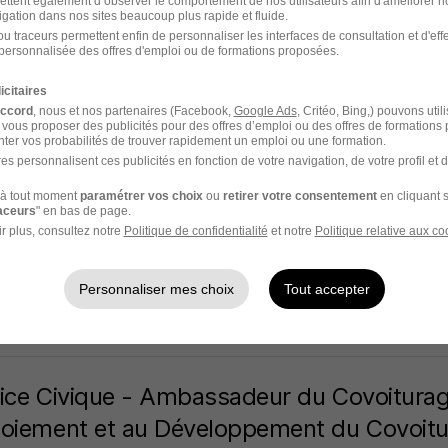
ettent également d’observer le comportement de nos utilisateurs afin d'améliorer no
igation dans nos sites beaucoup plus rapide et fluide.
u traceurs permettent enfin de personnaliser les interfaces de consultation et d'eff
18 heures
personnalisée des offres d'emploi ou de formations proposées.
icitaires
accord
, nous et nos partenaires (Facebook,
Google Ads
, Critéo, Bing,) pouvons util
 vous proposer des publicités pour des offres d’emploi ou des offres de formations
ice Civique - Aide à l'Accompagnement et 
ter vos probabilités de trouver rapidement un emploi ou une formation.
es personnalisent ces publicités en fonction de votre navigation, de votre profil et 
veloppement des Activités du Club H/F
portive D'anizy Pinon
à tout moment
paramétrer vos choix
ou
retirer votre consentement
en cliquant s
raceurs
" en bas de page.
r plus, consultez notre
Politique de confidentialité
et notre
Politique relative aux co
-le-Grand - 02
CDD
Temps partiel
619,83 € / mois
+ 1
Personnaliser mes choix
Tout accepter
18 heures
ice Civique - Ambassadeur du Covoitura
oiement et au Développement du Covoitura