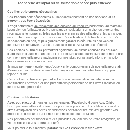
recherche d’emploi ou de formation encore plus efficace.
7 mois
Cookies strictement nécessaires
Ces traceurs sont nécessaires au bon fonctionnement de nos services et
ne
peuvent pas être désactivés
.
Voir l’offre
il y a 13 heures
Il s'agit notamment
de l'ensemble des cookies ou traceurs
permettant de maintenir
la session de l'utilisateur active pendant sa navigation sur le site, de stocker des
informations temporaires telles que les préférences des utilisateurs, les annonces
ou les offres vues, gérer les processus d'identification de l'utilisateur, vérifier s'il
est connecté ou non, et plus globalement garantir la sécurité du site web en
détectant les tentatives d'accès frauduleux ou les violations de sécurité.
Ces cookies ou traceurs permettent également de piloter et suivre les sources
d'acquisition d'audience en utilisant un identifiant unique permettant de comprendre
comment nos utilisateurs naviguent sur nos sites et nos applications en fonction
des différentes sources de trafic.
Ils nous permettent également d’observer le comportement de nos utilisateurs afin
Alternance Facteur H/F
d'améliorer nos produits et rendre la navigation dans nos sites beaucoup plus
rapide et fluide.
Formaposte Grand Ouest
Ces cookies ou traceurs permettent enfin de personnaliser les interfaces de
consultation et d'effectuer une présentation personnalisée des offres d'emploi ou
de formations proposées.
Saint-Brieuc - 22
Alternance
918 - 1 840 € / mois
Cookies publicitaires
7 mois
Avec votre accord
, nous et nos partenaires (Facebook,
Google Ads
, Critéo,
Bing,) pouvons utiliser des traceurs pour vous proposer des publicités pour des
offres d’emploi ou des offres de formations personnalisés afin d’augmenter vos
probabilités de trouver rapidement un emploi ou une formation.
Voir l’offre
il y a 13 heures
Nos partenaires personnalisent ces publicités en fonction de votre navigation, de
votre profil et de vos centres d’intérêt.
Vous pouvez à tout moment
paramétrer vos choix
ou
retirer votre