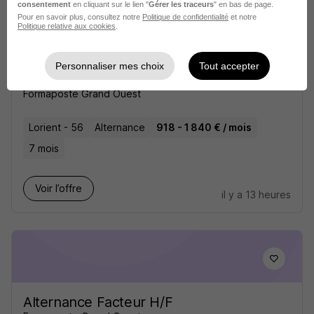
consentement
en cliquant sur le lien "
Gérer les traceurs
" en bas de page.
Pour en savoir plus, consultez notre
Politique de confidentialité
et notre
Politique relative aux cookies
.
Personnaliser mes choix
Tout accepter
Alternance Facteur H/F
Formaposte Grand Ouest
Lorient - 56
Alternance
918 - 1 840 € / mois
7 mois
Voir l’offre
il y a 13 heures
Alternance Facteur H/F