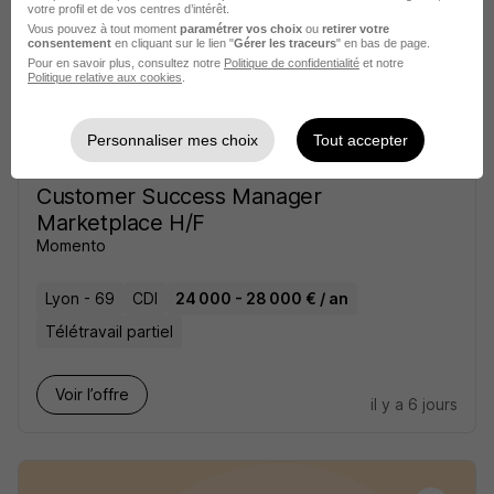
votre profil et de vos centres d’intérêt.
Voir l’offre
il y a 4 jours
Vous pouvez à tout moment
paramétrer vos choix
ou
retirer votre
consentement
en cliquant sur le lien "
Gérer les traceurs
" en bas de page.
Pour en savoir plus, consultez notre
Politique de confidentialité
et notre
Politique relative aux cookies
.
Personnaliser mes choix
Tout accepter
Customer Success Manager
Marketplace H/F
Momento
Lyon - 69
CDI
24 000 - 28 000 € / an
Télétravail partiel
Voir l’offre
il y a 6 jours