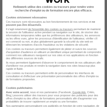
Technicien Assistance Technique CVC
H/F
Hellowork utilise des cookies ou traceurs pour rendre votre
recherche d’emploi ou de formation encore plus efficace.
LIP Tertiaire
Cookies strictement nécessaires
Ces traceurs sont nécessaires au bon fonctionnement de nos services et
ne
Lyon 2e - 69
CDI
2 300 € / mois
peuvent pas être désactivés
.
Il s'agit notamment
de l'ensemble des cookies ou traceurs
permettant de maintenir
la session de l'utilisateur active pendant sa navigation sur le site, de stocker des
informations temporaires telles que les préférences des utilisateurs, les annonces
Voir l’offre
il y a 5 jours
ou les offres vues, gérer les processus d'identification de l'utilisateur, vérifier s'il
est connecté ou non, et plus globalement garantir la sécurité du site web en
détectant les tentatives d'accès frauduleux ou les violations de sécurité.
Ces cookies ou traceurs permettent également de piloter et suivre les sources
d'acquisition d'audience en utilisant un identifiant unique permettant de comprendre
comment nos utilisateurs naviguent sur nos sites et nos applications en fonction
des différentes sources de trafic.
Ils nous permettent également d’observer le comportement de nos utilisateurs afin
d'améliorer nos produits et rendre la navigation dans nos sites beaucoup plus
rapide et fluide.
Ces cookies ou traceurs permettent enfin de personnaliser les interfaces de
Technicien Service Clients Production
consultation et d'effectuer une présentation personnalisée des offres d'emploi ou
- Lyon 69 H/F
de formations proposées.
Canon France
Cookies publicitaires
Avec votre accord
, nous et nos partenaires (Facebook,
Google Ads
, Critéo,
Bing,) pouvons utiliser des traceurs pour vous proposer des publicités pour des
Lyon - 69
CDI
offres d’emploi ou des offres de formations personnalisés afin d’augmenter vos
probabilités de trouver rapidement un emploi ou une formation.
Nos partenaires personnalisent ces publicités en fonction de votre navigation, de