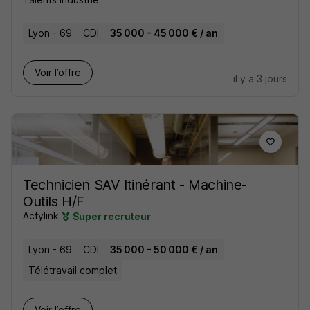
Lyon - 69
CDI
35 000 - 45 000 € / an
Voir l’offre
il y a 3 jours
Technicien SAV Itinérant - Machine-
Outils H/F
Actylink
Super recruteur
Lyon - 69
CDI
35 000 - 50 000 € / an
Télétravail complet
Voir l’offre