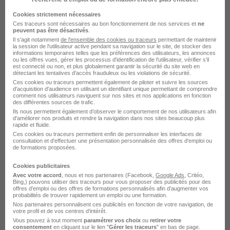
Cookies strictement nécessaires
Dijon - 21
Intérim
Ces traceurs sont nécessaires au bon fonctionnement de nos services et
ne
peuvent pas être désactivés
.
Il s'agit notamment
de l'ensemble des cookies ou traceurs
permettant de maintenir
la session de l'utilisateur active pendant sa navigation sur le site, de stocker des
Voir l’offre
il y a 11 jours
informations temporaires telles que les préférences des utilisateurs, les annonces
ou les offres vues, gérer les processus d'identification de l'utilisateur, vérifier s'il
est connecté ou non, et plus globalement garantir la sécurité du site web en
détectant les tentatives d'accès frauduleux ou les violations de sécurité.
Ces cookies ou traceurs permettent également de piloter et suivre les sources
d'acquisition d'audience en utilisant un identifiant unique permettant de comprendre
comment nos utilisateurs naviguent sur nos sites et nos applications en fonction
des différentes sources de trafic.
Ils nous permettent également d’observer le comportement de nos utilisateurs afin
d'améliorer nos produits et rendre la navigation dans nos sites beaucoup plus
rapide et fluide.
Responsable Client H/F
Ces cookies ou traceurs permettent enfin de personnaliser les interfaces de
consultation et d'effectuer une présentation personnalisée des offres d'emploi ou
Onet Propreté et Services
de formations proposées.
Cookies publicitaires
Dijon - 21
CDI
Avec votre accord
, nous et nos partenaires (Facebook,
Google Ads
, Critéo,
Bing,) pouvons utiliser des traceurs pour vous proposer des publicités pour des
offres d’emploi ou des offres de formations personnalisés afin d’augmenter vos
probabilités de trouver rapidement un emploi ou une formation.
Voir l’offre
il y a 10 jours
Nos partenaires personnalisent ces publicités en fonction de votre navigation, de
votre profil et de vos centres d’intérêt.
Vous pouvez à tout moment
paramétrer vos choix
ou
retirer votre
consentement
en cliquant sur le lien "
Gérer les traceurs
" en bas de page.