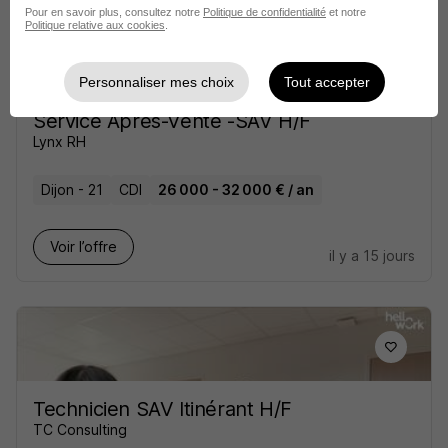
Pour en savoir plus, consultez notre
Politique de confidentialité
et notre
Politique relative aux cookies
.
Personnaliser mes choix
Tout accepter
Technicien Itinérant de Maintenance
Service Après-Vente -SAV H/F
Lynx RH
Dijon - 21
CDI
26 000 - 32 000 € / an
Voir l’offre
il y a 15 jours
Technicien SAV Itinérant H/F
TC Consulting