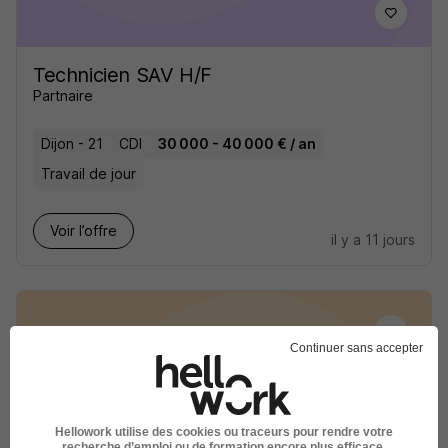
Technicien SAV H/F
Partnaire
Dijon - 21
CDI
30 000 - 40 000 € / an
Travail de jour
Voir l’offre
il y a 11 jours
Continuer sans accepter
Responsable SAV Batiment Second
Oeuvre H/F
Hellowork utilise des cookies ou traceurs pour rendre votre
Slash Intérim
recherche d’emploi ou de formation encore plus efficace.