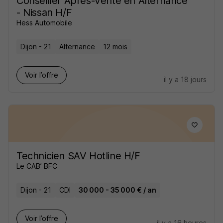
Conseiller Après-Vente en Alternance
- Nissan H/F
Hess Automobile
Dijon - 21
Alternance
12 mois
Voir l’offre
il y a 18 jours
Technicien SAV Hotline H/F
Le CAB’ BFC
Dijon - 21
CDI
30 000 - 35 000 € / an
Voir l’offre
il y a 16 heures