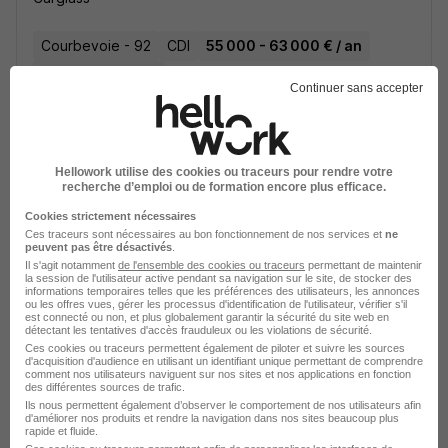
Courbevoie - 92
CDI
55 000 - 63 000 € / an
Télétravail partiel
Continuer sans accepter
Voir l’offre
il y a 3 jours
Hellowork utilise des cookies ou traceurs pour rendre votre
recherche d’emploi ou de formation encore plus efficace.
Cookies strictement nécessaires
Ces traceurs sont nécessaires au bon fonctionnement de nos services et
ne
peuvent pas être désactivés
.
Il s'agit notamment
de l'ensemble des cookies ou traceurs
permettant de maintenir
la session de l'utilisateur active pendant sa navigation sur le site, de stocker des
Acheteur Hors Production Outillages
informations temporaires telles que les préférences des utilisateurs, les annonces
ou les offres vues, gérer les processus d'identification de l'utilisateur, vérifier s'il
et Moyens Spécifiques H/F
est connecté ou non, et plus globalement garantir la sécurité du site web en
détectant les tentatives d'accès frauduleux ou les violations de sécurité.
Safran
Ces cookies ou traceurs permettent également de piloter et suivre les sources
d'acquisition d'audience en utilisant un identifiant unique permettant de comprendre
comment nos utilisateurs naviguent sur nos sites et nos applications en fonction
Malakoff - 92
CDI
des différentes sources de trafic.
Ils nous permettent également d’observer le comportement de nos utilisateurs afin
d'améliorer nos produits et rendre la navigation dans nos sites beaucoup plus
rapide et fluide.
Voir l’offre