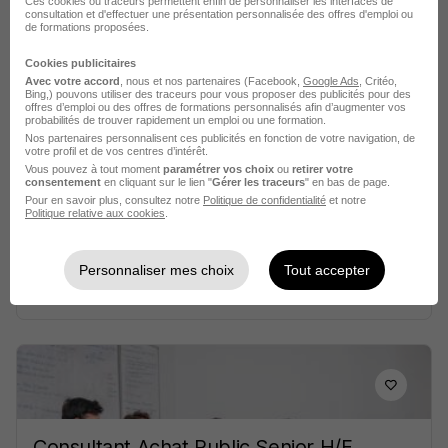
Ces cookies ou traceurs permettent enfin de personnaliser les interfaces de
il y a 1 heure
consultation et d'effectuer une présentation personnalisée des offres d'emploi ou
de formations proposées.
Cookies publicitaires
Avec votre accord
, nous et nos partenaires (Facebook,
Google Ads
, Critéo,
Bing,) pouvons utiliser des traceurs pour vous proposer des publicités pour des
offres d’emploi ou des offres de formations personnalisés afin d’augmenter vos
probabilités de trouver rapidement un emploi ou une formation.
Nos partenaires personnalisent ces publicités en fonction de votre navigation, de
votre profil et de vos centres d’intérêt.
Responsable Achats Indirects H/F
Vous pouvez à tout moment
paramétrer vos choix
ou
retirer votre
Vusion
consentement
en cliquant sur le lien "
Gérer les traceurs
" en bas de page.
Pour en savoir plus, consultez notre
Politique de confidentialité
et notre
Politique relative aux cookies
.
Nanterre - 92
CDI
Personnaliser mes choix
Tout accepter
Voir l’offre
il y a 1 heure
Consultant Achat Public Senior H/F