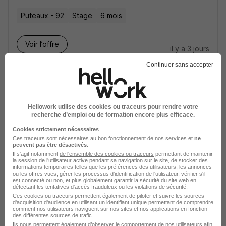
Puteaux - 92
Stage
6 mois
Voir l’offre
il y a 3 jours
Continuer sans accepter
Hellowork utilise des cookies ou traceurs pour rendre votre
recherche d’emploi ou de formation encore plus efficace.
Stagiaire - Chargé d'Affaires Publiques
Cookies strictement nécessaires
H/F
Ces traceurs sont nécessaires au bon fonctionnement de nos services et
ne
peuvent pas être désactivés
.
SFR
Il s'agit notamment
de l'ensemble des cookies ou traceurs
permettant de maintenir
la session de l'utilisateur active pendant sa navigation sur le site, de stocker des
informations temporaires telles que les préférences des utilisateurs, les annonces
Paris 15e - 75
Stage
ou les offres vues, gérer les processus d'identification de l'utilisateur, vérifier s'il
est connecté ou non, et plus globalement garantir la sécurité du site web en
détectant les tentatives d'accès frauduleux ou les violations de sécurité.
Ces cookies ou traceurs permettent également de piloter et suivre les sources
Voir l’offre
d'acquisition d'audience en utilisant un identifiant unique permettant de comprendre
il y a 3 jours
comment nos utilisateurs naviguent sur nos sites et nos applications en fonction
des différentes sources de trafic.
Ils nous permettent également d’observer le comportement de nos utilisateurs afin