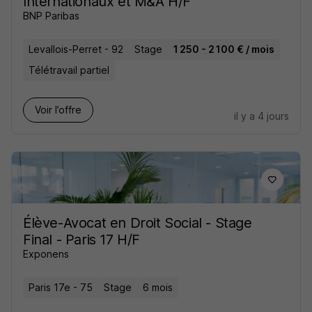
Internationaux et M&A H/F
BNP Paribas
Levallois-Perret - 92
Stage
1 250 - 2 100 € / mois
Télétravail partiel
Voir l’offre
il y a 4 jours
Élève-Avocat en Droit Social - Stage
Final - Paris 17 H/F
Exponens
Paris 17e - 75
Stage
6 mois