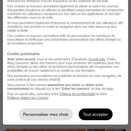
détectant les tentatives d'accès frauduleux ou les violations de sécurité.
Ces cookies ou traceurs permettent également de piloter et suivre les sources
Toulouse - 31
Intérim
2 jours
d'acquisition d'audience en utilisant un identifiant unique permettant de comprendre
comment nos utilisateurs naviguent sur nos sites et nos applications en fonction
des différentes sources de trafic.
Ils nous permettent également d’observer le comportement de nos utilisateurs afin
Voir l’offre
d'améliorer nos produits et rendre la navigation dans nos sites beaucoup plus
il y a 17 jours
rapide et fluide.
Ces cookies ou traceurs permettent enfin de personnaliser les interfaces de
consultation et d'effectuer une présentation personnalisée des offres d'emploi ou
de formations proposées.
Cookies publicitaires
Avec votre accord
, nous et nos partenaires (Facebook,
Google Ads
, Critéo,
Bing,) pouvons utiliser des traceurs pour vous proposer des publicités pour des
offres d’emploi ou des offres de formations personnalisés afin d’augmenter vos
probabilités de trouver rapidement un emploi ou une formation.
Cuisinier - Cuisinière H/F
Nos partenaires personnalisent ces publicités en fonction de votre navigation, de
votre profil et de vos centres d’intérêt.
Temporis Interim
Vous pouvez à tout moment
paramétrer vos choix
ou
retirer votre
consentement
en cliquant sur le lien "
Gérer les traceurs
" en bas de page.
Toulouse - 31
Intérim
Pour en savoir plus, consultez notre
Politique de confidentialité
et notre
Politique relative aux cookies
.
Voir l’offre
il y a 17 jours
Personnaliser mes choix
Tout accepter