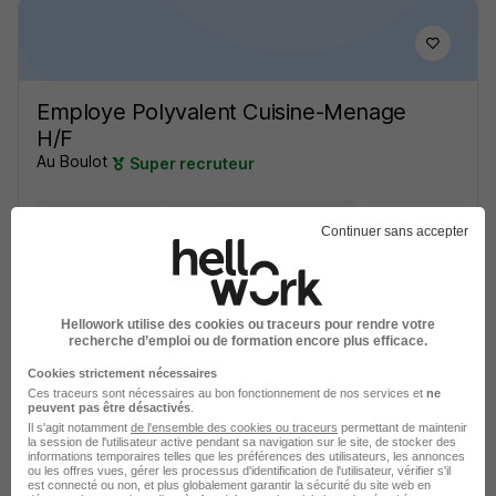
Employe Polyvalent Cuisine-Menage
H/F
Au Boulot
Super recruteur
Venerque - 31
Intérim
12,31 € / heure
Continuer sans accepter
Voir l’offre
il y a 16 jours
Hellowork utilise des cookies ou traceurs pour rendre votre
recherche d’emploi ou de formation encore plus efficace.
Cookies strictement nécessaires
Ces traceurs sont nécessaires au bon fonctionnement de nos services et
ne
peuvent pas être désactivés
.
Il s'agit notamment
de l'ensemble des cookies ou traceurs
permettant de maintenir
la session de l'utilisateur active pendant sa navigation sur le site, de stocker des
Plongeur H/F
informations temporaires telles que les préférences des utilisateurs, les annonces
ou les offres vues, gérer les processus d'identification de l'utilisateur, vérifier s'il
Eureka Toulouse
est connecté ou non, et plus globalement garantir la sécurité du site web en