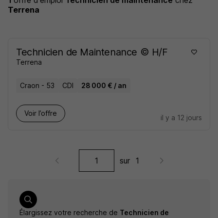
1
offre d'emploi
Technicien de maintenance
chez
Terrena
Technicien de Maintenance © H/F
Terrena
Craon - 53
CDI
28 000 € / an
Voir l’offre
il y a 12 jours
sur
1
Élargissez votre recherche de
Technicien de