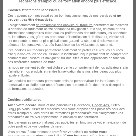
recherche d’emploi ou de formation encore plus efficace.
Cookies strictement nécessaires
Ces traceurs sont nécessaires au bon fonctionnement de nos services et
ne
Le Recrutement chez Terrena dans le
peuvent pas être désactivés
.
Il s'agit notamment
de l'ensemble des cookies ou traceurs
permettant de maintenir
domaine Production
la session de l'utilisateur active pendant sa navigation sur le site, de stocker des
informations temporaires telles que les préférences des utilisateurs, les annonces
ou les offres vues, gérer les processus d'identification de l'utilisateur, vérifier s'il
est connecté ou non, et plus globalement garantir la sécurité du site web en
Terrena Conducteur de ligne
détectant les tentatives d'accès frauduleux ou les violations de sécurité.
Ces cookies ou traceurs permettent également de piloter et suivre les sources
Terrena Conducteur d'installation
d'acquisition d'audience en utilisant un identifiant unique permettant de comprendre
comment nos utilisateurs naviguent sur nos sites et nos applications en fonction
des différentes sources de trafic.
Terrena Opérateur de production
Ils nous permettent également d’observer le comportement de nos utilisateurs afin
d'améliorer nos produits et rendre la navigation dans nos sites beaucoup plus
Terrena Ordonnanceur
rapide et fluide.
Ces cookies ou traceurs permettent enfin de personnaliser les interfaces de
consultation et d'effectuer une présentation personnalisée des offres d'emploi ou
Terrena Technicien chaudronnerie
de formations proposées.
Terrena Responsable de production
Cookies publicitaires
Avec votre accord
, nous et nos partenaires (Facebook,
Google Ads
, Critéo,
Bing,) pouvons utiliser des traceurs pour vous proposer des publicités pour des
offres d’emploi ou des offres de formations personnalisés afin d’augmenter vos
Postuler chez Terrena par Métier
probabilités de trouver rapidement un emploi ou une formation.
Nos partenaires personnalisent ces publicités en fonction de votre navigation, de
votre profil et de vos centres d’intérêt.
Chauffeur citerne Terrena
Vous pouvez à tout moment
paramétrer vos choix
ou
retirer votre
consentement
en cliquant sur le lien "
Gérer les traceurs
" en bas de page.