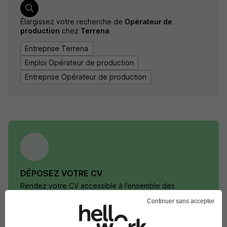
Élargissez votre recherche de
Opérateur de
production
chez
Terrena
Entreprise Terrena
Emploi Opérateur de production
Entreprise Opérateur de production
DÉPOSEZ VOTRE CV
Rendez votre CV accessible à l’ensemble des
recruteurs de la CVthèque Hellowork.
Continuer sans accepter
Rendre mon CV visible