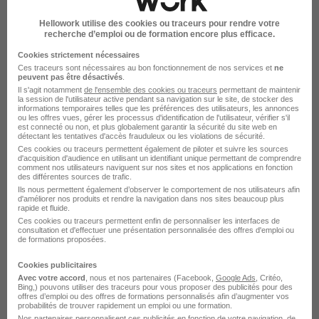
Hellowork utilise des cookies ou traceurs pour rendre votre
recherche d’emploi ou de formation encore plus efficace.
Cookies strictement nécessaires
Ces traceurs sont nécessaires au bon fonctionnement de nos services et
ne
Le Recrutement chez Terrena dans le
peuvent pas être désactivés
.
Il s'agit notamment
de l'ensemble des cookies ou traceurs
permettant de maintenir
domaine Production
la session de l'utilisateur active pendant sa navigation sur le site, de stocker des
informations temporaires telles que les préférences des utilisateurs, les annonces
ou les offres vues, gérer les processus d'identification de l'utilisateur, vérifier s'il
est connecté ou non, et plus globalement garantir la sécurité du site web en
détectant les tentatives d'accès frauduleux ou les violations de sécurité.
Terrena Conducteur de ligne
Ces cookies ou traceurs permettent également de piloter et suivre les sources
d'acquisition d'audience en utilisant un identifiant unique permettant de comprendre
Terrena Conducteur d'installation
comment nos utilisateurs naviguent sur nos sites et nos applications en fonction
des différentes sources de trafic.
Terrena Ordonnanceur
Ils nous permettent également d’observer le comportement de nos utilisateurs afin
d'améliorer nos produits et rendre la navigation dans nos sites beaucoup plus
rapide et fluide.
Terrena Coordinateur de production
Ces cookies ou traceurs permettent enfin de personnaliser les interfaces de
consultation et d'effectuer une présentation personnalisée des offres d'emploi ou
de formations proposées.
Terrena Technicien chaudronnerie
Cookies publicitaires
Terrena Responsable de production
Avec votre accord
, nous et nos partenaires (Facebook,
Google Ads
, Critéo,
Bing,) pouvons utiliser des traceurs pour vous proposer des publicités pour des
Voir plus
offres d’emploi ou des offres de formations personnalisés afin d’augmenter vos
probabilités de trouver rapidement un emploi ou une formation.
Nos partenaires personnalisent ces publicités en fonction de votre navigation, de