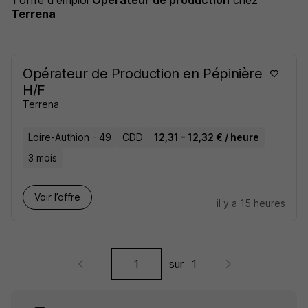
1
offre d'emploi
Opérateur de production
chez
Terrena
Opérateur de Production en Pépinière
H/F
Terrena
Loire-Authion - 49
CDD
12,31 - 12,32 € / heure
3 mois
Voir l’offre
il y a 15 heures
sur
1