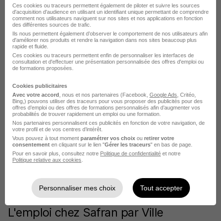
Ces cookies ou traceurs permettent également de piloter et suivre les sources
Voir plus
d'acquisition d'audience en utilisant un identifiant unique permettant de comprendre
comment nos utilisateurs naviguent sur nos sites et nos applications en fonction
des différentes sources de trafic.
Postuler chez Safran par Métier
Ils nous permettent également d’observer le comportement de nos utilisateurs afin
d'améliorer nos produits et rendre la navigation dans nos sites beaucoup plus
rapide et fluide.
Ces cookies ou traceurs permettent enfin de personnaliser les interfaces de
Ingénieur Safran
consultation et d'effectuer une présentation personnalisée des offres d'emploi ou
de formations proposées.
Technicien méthodes Safran
Cookies publicitaires
Avec votre accord
, nous et nos partenaires (Facebook,
Google Ads
, Critéo,
Responsable industrialisation Safran
Bing,) pouvons utiliser des traceurs pour vous proposer des publicités pour des
offres d’emploi ou des offres de formations personnalisés afin d’augmenter vos
Ingénieur méthode Safran
probabilités de trouver rapidement un emploi ou une formation.
Nos partenaires personnalisent ces publicités en fonction de votre navigation, de
votre profil et de vos centres d’intérêt.
Responsable assurance qualité Safran
Vous pouvez à tout moment
paramétrer vos choix
ou
retirer votre
consentement
en cliquant sur le lien "
Gérer les traceurs
" en bas de page.
Ingénieur en génie mécanique Safran
Pour en savoir plus, consultez notre
Politique de confidentialité
et notre
Politique relative aux cookies
.
Voir plus
Voir toutes les offres par métier chez Safran
Personnaliser mes choix
Tout accepter
L'emploi chez Safran par Ville