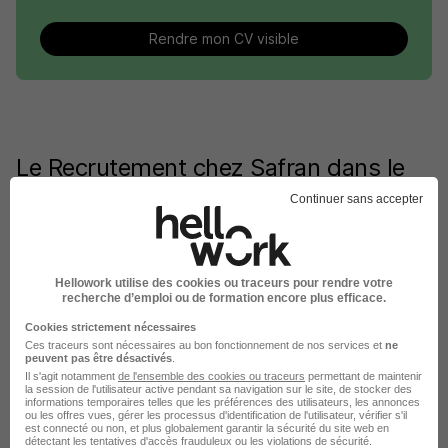
Rendre mon CV visible
Le Recrutement chez Safran dans le
domaine Sécurité
Continuer sans accepter
Safran Technicien contrôle non destructif
Safran Responsable prévention sécurité
Hellowork utilise des cookies ou traceurs pour rendre votre
recherche d’emploi ou de formation encore plus efficace.
Safran Préventeur
Cookies strictement nécessaires
Ces traceurs sont nécessaires au bon fonctionnement de nos services et
ne
Safran Ingénieur sûreté
peuvent pas être désactivés
.
Il s'agit notamment
de l'ensemble des cookies ou traceurs
permettant de maintenir
la session de l'utilisateur active pendant sa navigation sur le site, de stocker des
Safran Responsable d'essais
informations temporaires telles que les préférences des utilisateurs, les annonces
ou les offres vues, gérer les processus d'identification de l'utilisateur, vérifier s'il
Safran Responsable de la sûreté
est connecté ou non, et plus globalement garantir la sécurité du site web en
détectant les tentatives d'accès frauduleux ou les violations de sécurité.