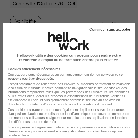
Gonfreville-l'Orcher - 76
CDI
Voir l’offre
il y a 16 jours
Continuer sans accepter
Préparateur Méthodes Composites -
Front Office H/F
Safran
Hellowork utilise des cookies ou traceurs pour rendre votre
recherche d’emploi ou de formation encore plus efficace.
Gonfreville-l'Orcher - 76
CDI
Cookies strictement nécessaires
Ces traceurs sont nécessaires au bon fonctionnement de nos services et
ne
peuvent pas être désactivés
.
Il s'agit notamment
de l'ensemble des cookies ou traceurs
permettant de maintenir
Voir l’offre
la session de l'utilisateur active pendant sa navigation sur le site, de stocker des
il y a 17 jours
informations temporaires telles que les préférences des utilisateurs, les annonces
ou les offres vues, gérer les processus d'identification de l'utilisateur, vérifier s'il
est connecté ou non, et plus globalement garantir la sécurité du site web en
détectant les tentatives d'accès frauduleux ou les violations de sécurité.
Ingénieur·e Conception Outillages -
Ces cookies ou traceurs permettent également de piloter et suivre les sources
Ingénierie Industrielle H/F
d'acquisition d'audience en utilisant un identifiant unique permettant de comprendre
comment nos utilisateurs naviguent sur nos sites et nos applications en fonction
Safran
des différentes sources de trafic.
Ils nous permettent également d’observer le comportement de nos utilisateurs afin
d'améliorer nos produits et rendre la navigation dans nos sites beaucoup plus
Gonfreville-l'Orcher - 76
CDI
rapide et fluide.