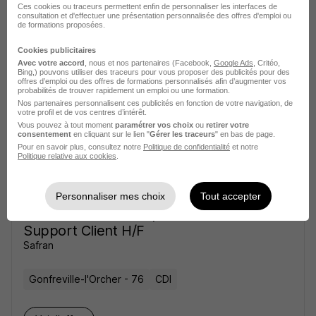
Ces cookies ou traceurs permettent enfin de personnaliser les interfaces de
consultation et d'effectuer une présentation personnalisée des offres d'emploi ou
de formations proposées.
Voir l’offre
il y a 17 jours
Cookies publicitaires
Avec votre accord
, nous et nos partenaires (Facebook,
Google Ads
, Critéo,
Bing,) pouvons utiliser des traceurs pour vous proposer des publicités pour des
Responsable R&T H/F
offres d’emploi ou des offres de formations personnalisés afin d’augmenter vos
probabilités de trouver rapidement un emploi ou une formation.
Safran
Nos partenaires personnalisent ces publicités en fonction de votre navigation, de
votre profil et de vos centres d’intérêt.
Vous pouvez à tout moment
paramétrer vos choix
ou
retirer votre
Gonfreville-l'Orcher - 76
CDI
consentement
en cliquant sur le lien "
Gérer les traceurs
" en bas de page.
Pour en savoir plus, consultez notre
Politique de confidentialité
et notre
Politique relative aux cookies
.
Voir l’offre
il y a 18 jours
Personnaliser mes choix
Tout accepter
Assurance Qualité Après Vente -
Support Client H/F
Safran
Gonfreville-l'Orcher - 76
CDI