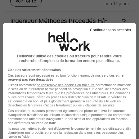
Voir l’offre
il y a 11 jours
Ingénieur Méthodes Procédés H/F
Safran
Continuer sans accepter
Le Haillan - 33
CDI
Hellowork utilise des cookies ou traceurs pour rendre votre
Voir l’offre
recherche d’emploi ou de formation encore plus efficace.
il y a 12 jours
Cookies strictement nécessaires
Ces traceurs sont nécessaires au bon fonctionnement de nos services et
ne
Ingénieur Méthode Mesure
peuvent pas être désactivés
.
Il s'agit notamment
de l'ensemble des cookies ou traceurs
permettant de maintenir
Dimensionnelle H/F
la session de l'utilisateur active pendant sa navigation sur le site, de stocker des
Safran
informations temporaires telles que les préférences des utilisateurs, les annonces
ou les offres vues, gérer les processus d'identification de l'utilisateur, vérifier s'il
est connecté ou non, et plus globalement garantir la sécurité du site web en
détectant les tentatives d'accès frauduleux ou les violations de sécurité.
Moissy-Cramayel - 77
CDI
Ces cookies ou traceurs permettent également de piloter et suivre les sources
d'acquisition d'audience en utilisant un identifiant unique permettant de comprendre
comment nos utilisateurs naviguent sur nos sites et nos applications en fonction
des différentes sources de trafic.
Voir l’offre
il y a 12 jours
Ils nous permettent également d’observer le comportement de nos utilisateurs afin
d'améliorer nos produits et rendre la navigation dans nos sites beaucoup plus
rapide et fluide.