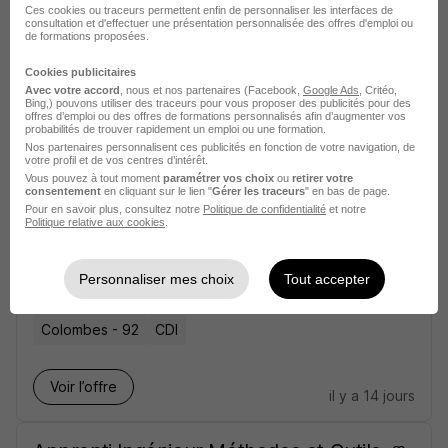
Ces cookies ou traceurs permettent enfin de personnaliser les interfaces de
Ingénieur·e Méthodes Assemblage
consultation et d'effectuer une présentation personnalisée des offres d'emploi ou
de formations proposées.
H/F
Safran
Cookies publicitaires
Avec votre accord
, nous et nos partenaires (Facebook,
Google Ads
, Critéo,
Bing,) pouvons utiliser des traceurs pour vous proposer des publicités pour des
Gonfreville-l'Orcher - 76
CDI
offres d’emploi ou des offres de formations personnalisés afin d’augmenter vos
probabilités de trouver rapidement un emploi ou une formation.
Nos partenaires personnalisent ces publicités en fonction de votre navigation, de
votre profil et de vos centres d’intérêt.
Voir l’offre
Vous pouvez à tout moment
paramétrer vos choix
ou
retirer votre
il y a 13 jours
consentement
en cliquant sur le lien "
Gérer les traceurs
" en bas de page.
Pour en savoir plus, consultez notre
Politique de confidentialité
et notre
Politique relative aux cookies
.
Ingénieur·e Méthodes Procédés Cire
H/F
Personnaliser mes choix
Tout accepter
Safran
Colombes - 92
CDI
Voir l’offre
il y a 14 jours