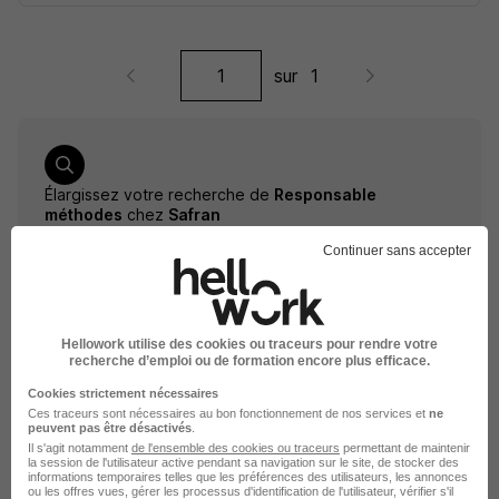
sur
1
Élargissez votre recherche de
Responsable
méthodes
chez
Safran
Continuer sans accepter
Entreprise Safran
Emploi Responsable méthodes
Entreprise Responsable méthodes
Hellowork utilise des cookies ou traceurs pour rendre votre
recherche d’emploi ou de formation encore plus efficace.
Cookies strictement nécessaires
Ces traceurs sont nécessaires au bon fonctionnement de nos services et
ne
peuvent pas être désactivés
.
Il s'agit notamment
de l'ensemble des cookies ou traceurs
permettant de maintenir
la session de l'utilisateur active pendant sa navigation sur le site, de stocker des
informations temporaires telles que les préférences des utilisateurs, les annonces
ou les offres vues, gérer les processus d'identification de l'utilisateur, vérifier s'il
DÉPOSEZ VOTRE CV