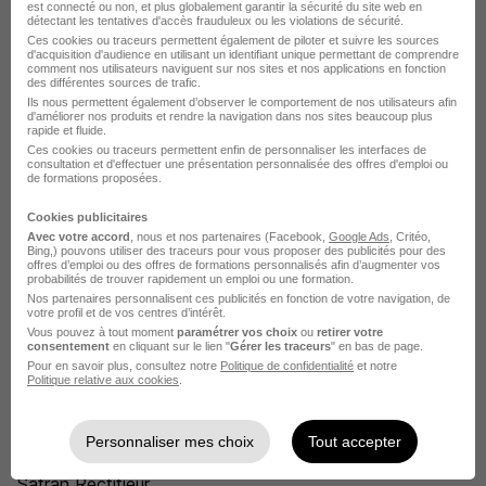
est connecté ou non, et plus globalement garantir la sécurité du site web en
détectant les tentatives d'accès frauduleux ou les violations de sécurité.
Rendez votre CV accessible à l’ensemble des
Ces cookies ou traceurs permettent également de piloter et suivre les sources
recruteurs de la CVthèque Hellowork.
d'acquisition d'audience en utilisant un identifiant unique permettant de comprendre
comment nos utilisateurs naviguent sur nos sites et nos applications en fonction
des différentes sources de trafic.
Rendre mon CV visible
Ils nous permettent également d’observer le comportement de nos utilisateurs afin
d'améliorer nos produits et rendre la navigation dans nos sites beaucoup plus
rapide et fluide.
Ces cookies ou traceurs permettent enfin de personnaliser les interfaces de
consultation et d'effectuer une présentation personnalisée des offres d'emploi ou
de formations proposées.
Cookies publicitaires
Le Recrutement chez Safran dans le
Avec votre accord
, nous et nos partenaires (Facebook,
Google Ads
, Critéo,
Bing,) pouvons utiliser des traceurs pour vous proposer des publicités pour des
domaine Production
offres d’emploi ou des offres de formations personnalisés afin d’augmenter vos
probabilités de trouver rapidement un emploi ou une formation.
Nos partenaires personnalisent ces publicités en fonction de votre navigation, de
votre profil et de vos centres d’intérêt.
Safran Technicien méthodes
Vous pouvez à tout moment
paramétrer vos choix
ou
retirer votre
consentement
en cliquant sur le lien "
Gérer les traceurs
" en bas de page.
Safran Ingénieur méthode
Pour en savoir plus, consultez notre
Politique de confidentialité
et notre
Politique relative aux cookies
.
Safran Galvanoplaste
Personnaliser mes choix
Tout accepter
Safran Ajusteur-monteur
Safran Rectifieur