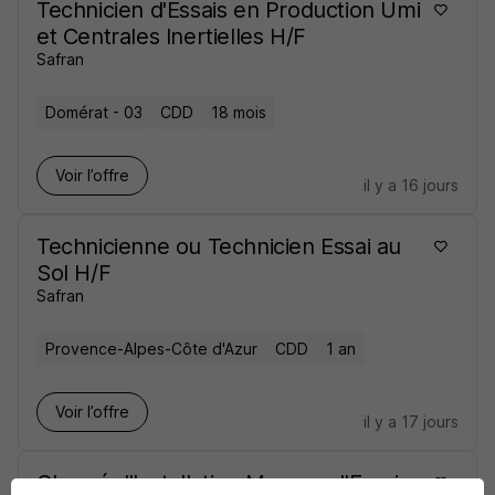
Technicien d'Essais en Production Umi
et Centrales Inertielles H/F
Safran
Domérat - 03
CDD
18 mois
Voir l’offre
il y a 16 jours
Technicienne ou Technicien Essai au
Sol H/F
Safran
Provence-Alpes-Côte d'Azur
CDD
1 an
Voir l’offre
il y a 17 jours
Chargé d'Installation Moyens d'Essais