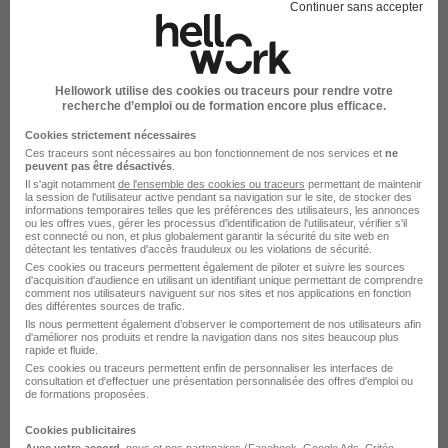
Continuer sans accepter
H/F
Safran
Bordes - 64
CDI
Hellowork utilise des cookies ou traceurs pour rendre votre
recherche d’emploi ou de formation encore plus efficace.
Cookies strictement nécessaires
Voir l’offre
il y a 17 jours
Ces traceurs sont nécessaires au bon fonctionnement de nos services et
ne
peuvent pas être désactivés
.
Il s'agit notamment
de l'ensemble des cookies ou traceurs
permettant de maintenir
la session de l'utilisateur active pendant sa navigation sur le site, de stocker des
Technicien·e Essais Développement
informations temporaires telles que les préférences des utilisateurs, les annonces
H/F
ou les offres vues, gérer les processus d'identification de l'utilisateur, vérifier s'il
est connecté ou non, et plus globalement garantir la sécurité du site web en
Safran
détectant les tentatives d'accès frauduleux ou les violations de sécurité.
Ces cookies ou traceurs permettent également de piloter et suivre les sources
d'acquisition d'audience en utilisant un identifiant unique permettant de comprendre
comment nos utilisateurs naviguent sur nos sites et nos applications en fonction
Cesson-Sévigné - 35
CDI
des différentes sources de trafic.
Ils nous permettent également d’observer le comportement de nos utilisateurs afin
d'améliorer nos produits et rendre la navigation dans nos sites beaucoup plus
rapide et fluide.
Voir l’offre
il y a 17 jours
Ces cookies ou traceurs permettent enfin de personnaliser les interfaces de
consultation et d'effectuer une présentation personnalisée des offres d'emploi ou
de formations proposées.
Technicien·ne d'Essais Méthodes H/F
Cookies publicitaires
Safran