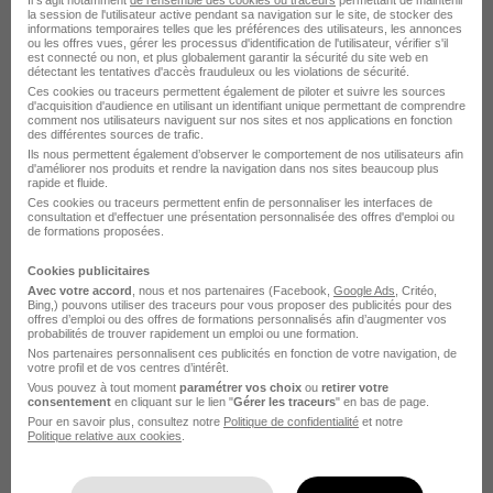
la session de l'utilisateur active pendant sa navigation sur le site, de stocker des
DÉPOSEZ VOTRE CV
informations temporaires telles que les préférences des utilisateurs, les annonces
ou les offres vues, gérer les processus d'identification de l'utilisateur, vérifier s'il
Rendez votre CV accessible à l’ensemble des
est connecté ou non, et plus globalement garantir la sécurité du site web en
détectant les tentatives d'accès frauduleux ou les violations de sécurité.
recruteurs de la CVthèque Hellowork.
Ces cookies ou traceurs permettent également de piloter et suivre les sources
d'acquisition d'audience en utilisant un identifiant unique permettant de comprendre
comment nos utilisateurs naviguent sur nos sites et nos applications en fonction
Rendre mon CV visible
des différentes sources de trafic.
Ils nous permettent également d’observer le comportement de nos utilisateurs afin
d'améliorer nos produits et rendre la navigation dans nos sites beaucoup plus
rapide et fluide.
Ces cookies ou traceurs permettent enfin de personnaliser les interfaces de
consultation et d'effectuer une présentation personnalisée des offres d'emploi ou
de formations proposées.
L'emploi chez MMA Assurances –
Cookies publicitaires
Avec votre accord
, nous et nos partenaires (Facebook,
Google Ads
, Critéo,
Groupe Covéa par Ville
Bing,) pouvons utiliser des traceurs pour vous proposer des publicités pour des
offres d’emploi ou des offres de formations personnalisés afin d’augmenter vos
probabilités de trouver rapidement un emploi ou une formation.
Nos partenaires personnalisent ces publicités en fonction de votre navigation, de
MMA Assurances – Groupe Covéa Paris
votre profil et de vos centres d’intérêt.
Vous pouvez à tout moment
paramétrer vos choix
ou
retirer votre
MMA Assurances – Groupe Covéa Le Mans
consentement
en cliquant sur le lien "
Gérer les traceurs
" en bas de page.
Pour en savoir plus, consultez notre
Politique de confidentialité
et notre
Politique relative aux cookies
.
MMA Assurances – Groupe Covéa Lyon
Voir toutes les offres par ville chez MMA Assurances – Groupe