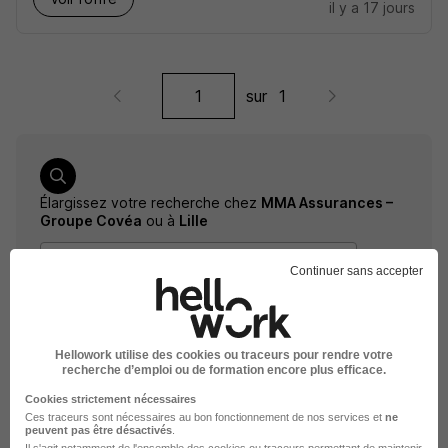
il y a 17 jours
sur
1
Élargissez votre recherche chez
MMA Assurances –
Groupe Covéa
ou à
Lille
Entreprise MMA Assurances – Groupe Covéa
Continuer sans accepter
Emploi Lille
Entreprise Lille
Hellowork utilise des cookies ou traceurs pour rendre votre
recherche d’emploi ou de formation encore plus efficace.
Cookies strictement nécessaires
Ces traceurs sont nécessaires au bon fonctionnement de nos services et
ne
peuvent pas être désactivés
.
Il s'agit notamment
de l'ensemble des cookies ou traceurs
permettant de maintenir