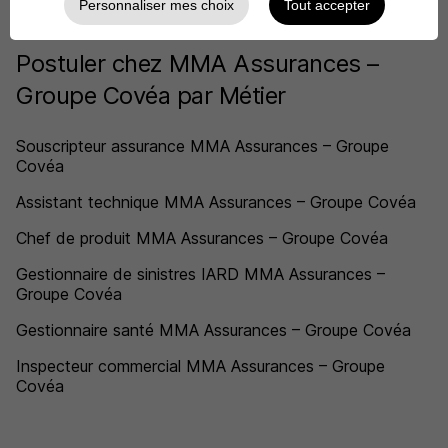
Personnaliser mes choix
Tout accepter
Covéa
Postuler chez MMA Assurances –
Groupe Covéa par Métier
Souscripteur assurance MMA Assurances – Groupe
Covéa
Assistant technique MMA Assurances – Groupe Covéa
Chef de produit MMA Assurances – Groupe Covéa
Gestionnaire de sinistres IARD MMA Assurances –
Groupe Covéa
Gestionnaire santé MMA Assurances – Groupe Covéa
Inspecteur commercial MMA Assurances – Groupe
Covéa