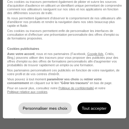
Ces cookies ou traceurs permettent également de piloter et suivre les sources
d'acquisition d'audience en utilisant un identifiant unique permettant de comprendre
comment nos utilisateurs naviguent sur nos sites et nos applications en fonction
des différentes sources de trafic.
Ils nous permettent également d’observer le comportement de nos utilisateurs afin
d'améliorer nos produits et rendre la navigation dans nos sites beaucoup plus
Postuler chez MMA Assurances –
rapide et fluide.
Ces cookies ou traceurs permettent enfin de personnaliser les interfaces de
Groupe Covéa par Métier
consultation et d'effectuer une présentation personnalisée des offres d'emploi ou
de formations proposées.
Souscripteur assurance MMA Assurances – Groupe
Cookies publicitaires
Covéa
Avec votre accord
, nous et nos partenaires (Facebook,
Google Ads
, Critéo,
Bing,) pouvons utiliser des traceurs pour vous proposer des publicités pour des
offres d’emploi ou des offres de formations personnalisés afin d’augmenter vos
Assistant technique MMA Assurances – Groupe Covéa
probabilités de trouver rapidement un emploi ou une formation.
Nos partenaires personnalisent ces publicités en fonction de votre navigation, de
Chef de produit MMA Assurances – Groupe Covéa
votre profil et de vos centres d’intérêt.
Vous pouvez à tout moment
paramétrer vos choix
ou
retirer votre
consentement
en cliquant sur le lien "
Gérer les traceurs
" en bas de page.
Gestionnaire de sinistres IARD MMA Assurances –
Pour en savoir plus, consultez notre
Politique de confidentialité
et notre
Groupe Covéa
Politique relative aux cookies
.
Gestionnaire santé MMA Assurances – Groupe Covéa
Personnaliser mes choix
Tout accepter
Voir toutes les offres par métier chez MMA Assurances –
Groupe Covéa