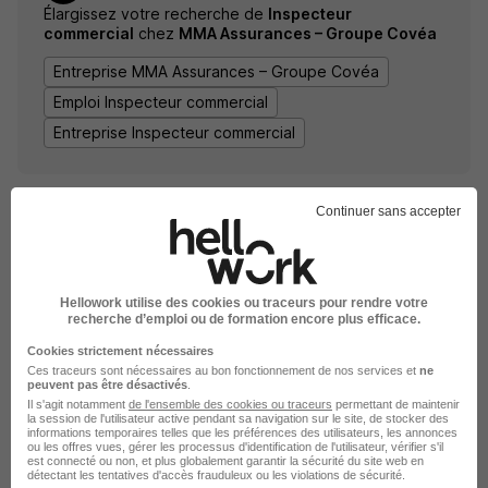
Élargissez votre recherche de
Inspecteur
commercial
chez
MMA Assurances – Groupe Covéa
Entreprise MMA Assurances – Groupe Covéa
Emploi Inspecteur commercial
Entreprise Inspecteur commercial
Continuer sans accepter
Hellowork utilise des cookies ou traceurs pour rendre votre
recherche d’emploi ou de formation encore plus efficace.
DÉPOSEZ VOTRE CV
Cookies strictement nécessaires
Rendez votre CV accessible à l’ensemble des
Ces traceurs sont nécessaires au bon fonctionnement de nos services et
ne
recruteurs de la CVthèque Hellowork.
peuvent pas être désactivés
.
Il s'agit notamment
de l'ensemble des cookies ou traceurs
permettant de maintenir
la session de l'utilisateur active pendant sa navigation sur le site, de stocker des
informations temporaires telles que les préférences des utilisateurs, les annonces
Rendre mon CV visible
ou les offres vues, gérer les processus d'identification de l'utilisateur, vérifier s'il
est connecté ou non, et plus globalement garantir la sécurité du site web en
détectant les tentatives d'accès frauduleux ou les violations de sécurité.