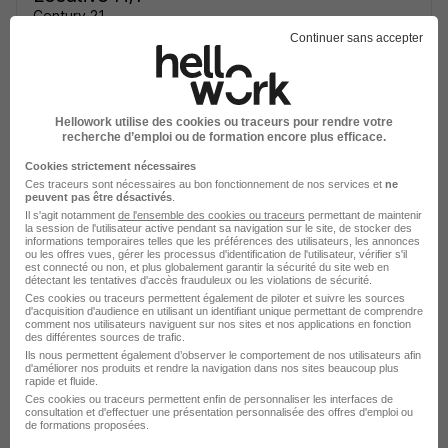
Century 21
Continuer sans accepter
Lisses - 91
CDI
Voir l’offre
Hellowork utilise des cookies ou traceurs pour rendre votre
il y a 27 jours
recherche d’emploi ou de formation encore plus efficace.
Cookies strictement nécessaires
Consultant en Intégration H/F
Ces traceurs sont nécessaires au bon fonctionnement de nos services et
ne
peuvent pas être désactivés
.
Century 21
Il s'agit notamment
de l'ensemble des cookies ou traceurs
permettant de maintenir
la session de l'utilisateur active pendant sa navigation sur le site, de stocker des
informations temporaires telles que les préférences des utilisateurs, les annonces
Lisses - 91
CDI
ou les offres vues, gérer les processus d'identification de l'utilisateur, vérifier s'il
est connecté ou non, et plus globalement garantir la sécurité du site web en
détectant les tentatives d'accès frauduleux ou les violations de sécurité.
Ces cookies ou traceurs permettent également de piloter et suivre les sources
Voir l’offre
d'acquisition d'audience en utilisant un identifiant unique permettant de comprendre
il y a 27 jours
comment nos utilisateurs naviguent sur nos sites et nos applications en fonction
des différentes sources de trafic.
Ils nous permettent également d’observer le comportement de nos utilisateurs afin
d'améliorer nos produits et rendre la navigation dans nos sites beaucoup plus
Consultant en Management Gestion -
rapide et fluide.
Copropriété - Nord est H/F
Ces cookies ou traceurs permettent enfin de personnaliser les interfaces de
consultation et d'effectuer une présentation personnalisée des offres d'emploi ou
Century 21
de formations proposées.