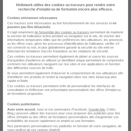
Hellowork utilise des cookies ou traceurs pour rendre votre
Entreprise Conseiller de vente
recherche d’emploi ou de formation encore plus efficace.
Cookies strictement nécessaires
Ces traceurs sont nécessaires au bon fonctionnement de nos services et
ne
peuvent pas être désactivés
.
Il s'agit notamment
de l'ensemble des cookies ou traceurs
permettant de maintenir
la session de l'utilisateur active pendant sa navigation sur le site, de stocker des
informations temporaires telles que les préférences des utilisateurs, les annonces
ou les offres vues, gérer les processus d'identification de l'utilisateur, vérifier s'il
est connecté ou non, et plus globalement garantir la sécurité du site web en
détectant les tentatives d'accès frauduleux ou les violations de sécurité.
Ces cookies ou traceurs permettent également de piloter et suivre les sources
d'acquisition d'audience en utilisant un identifiant unique permettant de comprendre
DÉPOSEZ VOTRE CV
comment nos utilisateurs naviguent sur nos sites et nos applications en fonction
des différentes sources de trafic.
Rendez votre CV accessible à l’ensemble des
Ils nous permettent également d’observer le comportement de nos utilisateurs afin
recruteurs de la CVthèque Hellowork.
d'améliorer nos produits et rendre la navigation dans nos sites beaucoup plus
rapide et fluide.
Ces cookies ou traceurs permettent enfin de personnaliser les interfaces de
Rendre mon CV visible
consultation et d'effectuer une présentation personnalisée des offres d'emploi ou
de formations proposées.
Cookies publicitaires
Avec votre accord
, nous et nos partenaires (Facebook,
Google Ads
, Critéo,
Bing,) pouvons utiliser des traceurs pour vous proposer des publicités pour des
offres d’emploi ou des offres de formations personnalisés afin d’augmenter vos
probabilités de trouver rapidement un emploi ou une formation.
Postuler chez Century 21 par Métier
Nos partenaires personnalisent ces publicités en fonction de votre navigation, de
votre profil et de vos centres d’intérêt.