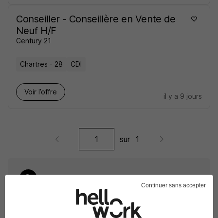
Conseiller - Conseillère en Vente de
Neuf H/F
Century 21
Chartres - 28
CDI
Voir l’offre
il y a 9 jours
sur
1
Continuer sans accepter
Élargissez votre recherche de
Conseiller de vente
chez
Century 21
Entreprise Century 21
Emploi Conseiller de vente