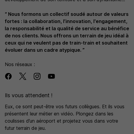
économique et culturel. Sa politique environnementale
“ Nous formons un collectif soudé autour de valeurs
est parmi les plus abouties de son secteur.
fortes : la collaboration, l’innovation, l'engagement,
la responsabilité et la qualité de service au bénéfice
de nos clients. Nous offrons un terrain de jeu idéal à
ceux qui ne veulent pas de train-train et souhaitent
évoluer dans un cadre atypique. ”
Nos réseaux :
Ils vous attendent !
Eux, ce sont peut-être vos futurs collègues. Et ils vous
présentent leur métier en vidéo. Plongez dans les
coulisses d’un aéroport et projetez vous dans votre
futur terrain de jeu.