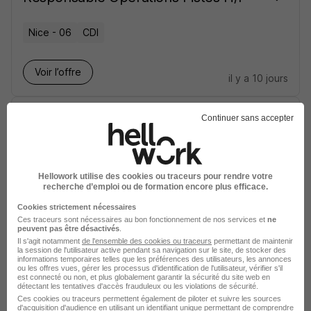
Nice - 06
CDI
Voir l’offre
il y a 10 jours
Technicien Support Informatique H/F
Continuer sans accepter
Nice - 06
CDI
Hellowork utilise des cookies ou traceurs pour rendre votre
recherche d’emploi ou de formation encore plus efficace.
Voir l’offre
il y a 15 jours
Cookies strictement nécessaires
Ces traceurs sont nécessaires au bon fonctionnement de nos services et
ne
peuvent pas être désactivés
.
Technicien Electromécanicien
Il s'agit notamment
de l'ensemble des cookies ou traceurs
permettant de maintenir
Terminaux H/F
la session de l'utilisateur active pendant sa navigation sur le site, de stocker des
informations temporaires telles que les préférences des utilisateurs, les annonces
ou les offres vues, gérer les processus d'identification de l'utilisateur, vérifier s'il
est connecté ou non, et plus globalement garantir la sécurité du site web en
détectant les tentatives d'accès frauduleux ou les violations de sécurité.
Nice - 06
CDI
1 900 € / mois
Ces cookies ou traceurs permettent également de piloter et suivre les sources
d'acquisition d'audience en utilisant un identifiant unique permettant de comprendre