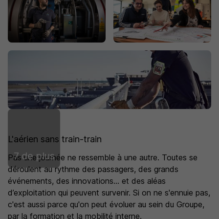
L'aérien sans train-train
7 de plus
Pas une journée ne ressemble à une autre. Toutes se
déroulent au rythme des passagers, des grands
événements, des innovations… et des aléas
d’exploitation qui peuvent survenir. Si on ne s'ennuie pas,
c'est aussi parce qu'on peut évoluer au sein du Groupe,
par la formation et la mobilité interne.