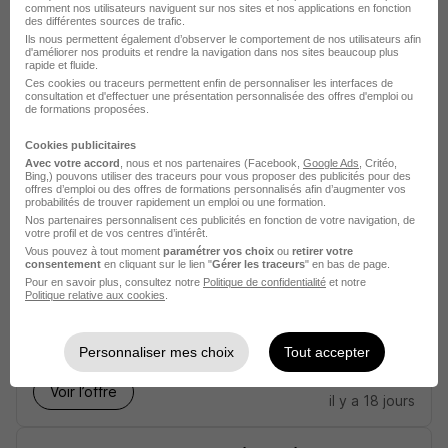
comment nos utilisateurs naviguent sur nos sites et nos applications en fonction
des différentes sources de trafic.
Voir l’offre
il y a 17 jours
Ils nous permettent également d’observer le comportement de nos utilisateurs afin
d'améliorer nos produits et rendre la navigation dans nos sites beaucoup plus
rapide et fluide.
Electrotechnicien en Distribution
Ces cookies ou traceurs permettent enfin de personnaliser les interfaces de
consultation et d'effectuer une présentation personnalisée des offres d'emploi ou
Électrique - Balisage H/F
de formations proposées.
Cookies publicitaires
Nice - 06
CDI
1 950 € / mois
Avec votre accord
, nous et nos partenaires (Facebook,
Google Ads
, Critéo,
Bing,) pouvons utiliser des traceurs pour vous proposer des publicités pour des
offres d’emploi ou des offres de formations personnalisés afin d’augmenter vos
probabilités de trouver rapidement un emploi ou une formation.
Voir l’offre
Nos partenaires personnalisent ces publicités en fonction de votre navigation, de
il y a 17 jours
votre profil et de vos centres d’intérêt.
Vous pouvez à tout moment
paramétrer vos choix
ou
retirer votre
consentement
en cliquant sur le lien "
Gérer les traceurs
" en bas de page.
Comptable Trésorerie H/F
Pour en savoir plus, consultez notre
Politique de confidentialité
et notre
Politique relative aux cookies
.
Nice - 06
CDI
Télétravail occasionnel
Personnaliser mes choix
Tout accepter
Voir l’offre
il y a 18 jours