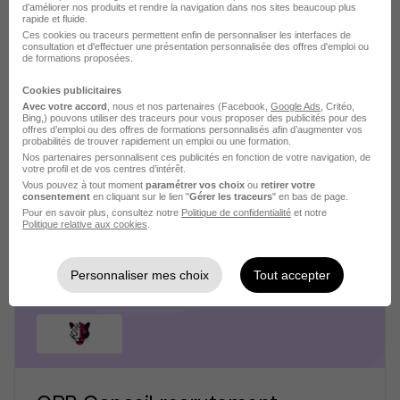
d'améliorer nos produits et rendre la navigation dans nos sites beaucoup plus
rapide et fluide.
Ces cookies ou traceurs permettent enfin de personnaliser les interfaces de
consultation et d'effectuer une présentation personnalisée des offres d'emploi ou
de formations proposées.
Cookies publicitaires
Basic Fit France recrutement
Avec votre accord
, nous et nos partenaires (Facebook,
Google Ads
, Critéo,
Bing,) pouvons utiliser des traceurs pour vous proposer des publicités pour des
offres d’emploi ou des offres de formations personnalisés afin d’augmenter vos
probabilités de trouver rapidement un emploi ou une formation.
Etablissement de bien-être
Nos partenaires personnalisent ces publicités en fonction de votre navigation, de
votre profil et de vos centres d’intérêt.
2 jobs
Découvrir
Vous pouvez à tout moment
paramétrer vos choix
ou
retirer votre
consentement
en cliquant sur le lien "
Gérer les traceurs
" en bas de page.
Pour en savoir plus, consultez notre
Politique de confidentialité
et notre
Politique relative aux cookies
.
Personnaliser mes choix
Tout accepter