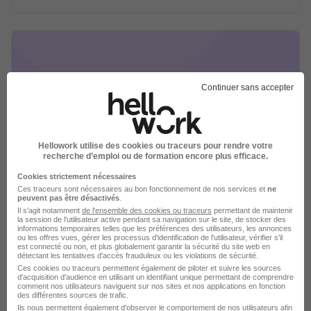
Continuer sans accepter
Hellowork utilise des cookies ou traceurs pour rendre votre
LDC Groupe recrutement
recherche d’emploi ou de formation encore plus efficace.
Cookies strictement nécessaires
Agro / Viandes
Ces traceurs sont nécessaires au bon fonctionnement de nos services et
ne
peuvent pas être désactivés
.
Il s'agit notamment
de l'ensemble des cookies ou traceurs
permettant de maintenir
2 jobs
Découvrir
la session de l'utilisateur active pendant sa navigation sur le site, de stocker des
informations temporaires telles que les préférences des utilisateurs, les annonces
ou les offres vues, gérer les processus d'identification de l'utilisateur, vérifier s'il
est connecté ou non, et plus globalement garantir la sécurité du site web en
détectant les tentatives d'accès frauduleux ou les violations de sécurité.
Ces cookies ou traceurs permettent également de piloter et suivre les sources
d'acquisition d'audience en utilisant un identifiant unique permettant de comprendre
comment nos utilisateurs naviguent sur nos sites et nos applications en fonction
des différentes sources de trafic.
Ils nous permettent également d’observer le comportement de nos utilisateurs afin