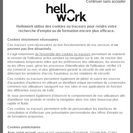
Continuer sans accepter
Crit recrutement
Recrutement - Placement - Conseils RH
Hellowork utilise des cookies ou traceurs pour rendre votre
recherche d’emploi ou de formation encore plus efficace.
1 job
Découvrir
Cookies strictement nécessaires
Ces traceurs sont nécessaires au bon fonctionnement de nos services et
ne
peuvent pas être désactivés
.
Il s'agit notamment
de l'ensemble des cookies ou traceurs
permettant de maintenir
la session de l'utilisateur active pendant sa navigation sur le site, de stocker des
informations temporaires telles que les préférences des utilisateurs, les annonces
ou les offres vues, gérer les processus d'identification de l'utilisateur, vérifier s'il
est connecté ou non, et plus globalement garantir la sécurité du site web en
détectant les tentatives d'accès frauduleux ou les violations de sécurité.
Ces cookies ou traceurs permettent également de piloter et suivre les sources
d'acquisition d'audience en utilisant un identifiant unique permettant de comprendre
comment nos utilisateurs naviguent sur nos sites et nos applications en fonction
des différentes sources de trafic.
Ils nous permettent également d’observer le comportement de nos utilisateurs afin
d'améliorer nos produits et rendre la navigation dans nos sites beaucoup plus
rapide et fluide.
Foncia recrutement
Ces cookies ou traceurs permettent enfin de personnaliser les interfaces de
consultation et d'effectuer une présentation personnalisée des offres d'emploi ou
de formations proposées.
Immobilier / Vente - Gestion
Cookies publicitaires
1 job
Découvrir
Avec votre accord
, nous et nos partenaires (Facebook,
Google Ads
, Critéo,