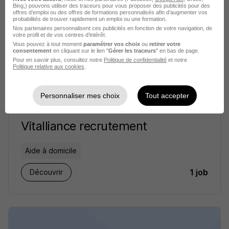
Bing,) pouvons utiliser des traceurs pour vous proposer des publicités pour des
offres d’emploi ou des offres de formations personnalisés afin d’augmenter vos
probabilités de trouver rapidement un emploi ou une formation.
Nos partenaires personnalisent ces publicités en fonction de votre navigation, de
votre profil et de vos centres d’intérêt.
Vous pouvez à tout moment
paramétrer vos choix
ou
retirer votre
consentement
en cliquant sur le lien "
Gérer les traceurs
" en bas de page.
Pour en savoir plus, consultez notre
Politique de confidentialité
et notre
Politique relative aux cookies
.
Personnaliser mes choix
Tout accepter
Vitalliance recrutement
Aide à domicile
1 job
Découvrir