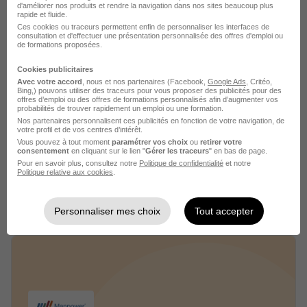
d'améliorer nos produits et rendre la navigation dans nos sites beaucoup plus
rapide et fluide.
Ces cookies ou traceurs permettent enfin de personnaliser les interfaces de
consultation et d'effectuer une présentation personnalisée des offres d'emploi ou
de formations proposées.
Cookies publicitaires
Avec votre accord
, nous et nos partenaires (Facebook,
Google Ads
, Critéo,
Bing,) pouvons utiliser des traceurs pour vous proposer des publicités pour des
offres d’emploi ou des offres de formations personnalisés afin d’augmenter vos
probabilités de trouver rapidement un emploi ou une formation.
Nos partenaires personnalisent ces publicités en fonction de votre navigation, de
Janus sas recrutement
votre profil et de vos centres d’intérêt.
Vous pouvez à tout moment
paramétrer vos choix
ou
retirer votre
consentement
en cliquant sur le lien "
Gérer les traceurs
" en bas de page.
Recrutement - Placement - Conseils RH
Pour en savoir plus, consultez notre
Politique de confidentialité
et notre
Politique relative aux cookies
.
1 job
Découvrir
Personnaliser mes choix
Tout accepter