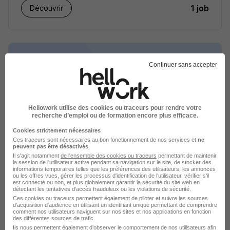
1 job
Découvrir
Continuer sans accepter
Hellowork utilise des cookies ou traceurs pour rendre votre
recherche d’emploi ou de formation encore plus efficace.
Cookies strictement nécessaires
Grand Frais le primeur et le
Ces traceurs sont nécessaires au bon fonctionnement de nos services et
ne
peuvent pas être désactivés
.
fromager recrutement
Il s'agit notamment
de l'ensemble des cookies ou traceurs
permettant de maintenir
la session de l'utilisateur active pendant sa navigation sur le site, de stocker des
informations temporaires telles que les préférences des utilisateurs, les annonces
Commerce alimentaire
ou les offres vues, gérer les processus d'identification de l'utilisateur, vérifier s'il
est connecté ou non, et plus globalement garantir la sécurité du site web en
détectant les tentatives d'accès frauduleux ou les violations de sécurité.
1 job
Découvrir
Ces cookies ou traceurs permettent également de piloter et suivre les sources
d'acquisition d'audience en utilisant un identifiant unique permettant de comprendre
comment nos utilisateurs naviguent sur nos sites et nos applications en fonction
des différentes sources de trafic.
Ils nous permettent également d’observer le comportement de nos utilisateurs afin