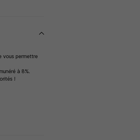
de vous permettre
émunéré à 8%.
rités !