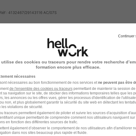
- Réf : 4132467/29143116 AC/07S
Continuer 
votre compte Hellowork 
 utilise des cookies ou traceurs pour rendre votre recherche d’em
formation encore plus efficace.
z votre candidature !
ictement nécessaires
 sont nécessaires au bon fonctionnement de nos services et
ne peuvent pas être d
amment
de l'ensemble des cookies ou traceurs
permettant de maintenir la session de l
t sa navigation sur le site, de stocker des informations temporaires telles que les 
rs, les annonces ou les offres vues, gérer les processus d'identification de l'utilisateur,
ou non, et plus globalement garantir la sécurité du site web en détectant les tentati
les violations de sécurité.
u traceurs permettent également de piloter et suivre les sources d'acquisition d'a
identifiant unique permettant de comprendre comment nos utilisateurs naviguent sur 
ns en fonction des différentes sources de trafic.
ettent également d’observer le comportement de nos utilisateurs afin d'améliorer no
igation dans nos sites beaucoup plus rapide et fluide.