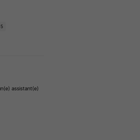
+5
un(e) assistant(e)