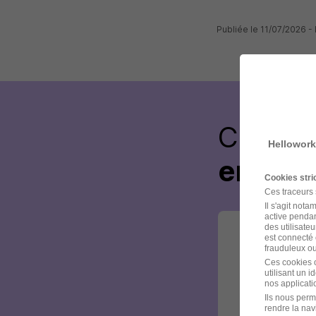
Publiée le 11/07/2026 
Créez 
Hellowork
envoye
Cookies str
Ces traceurs
Il s'agit not
active pendan
des utilisateu
est connecté 
frauduleux ou 
Ces cookies o
utilisant un 
nos applicatio
Ils nous perm
rendre la nav