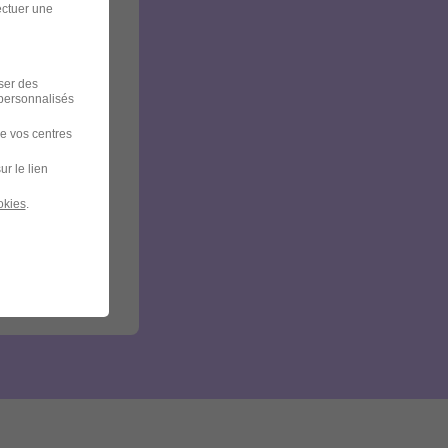
ectuer une
iser des
 personnalisés
de vos centres
ur le lien
okies
.