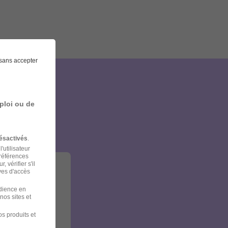
sans accepter
et
ploi ou de
ésactivés
.
'utilisateur
préférences
 vérifier s'il
ves d'accès
udience en
nos sites et
s produits et