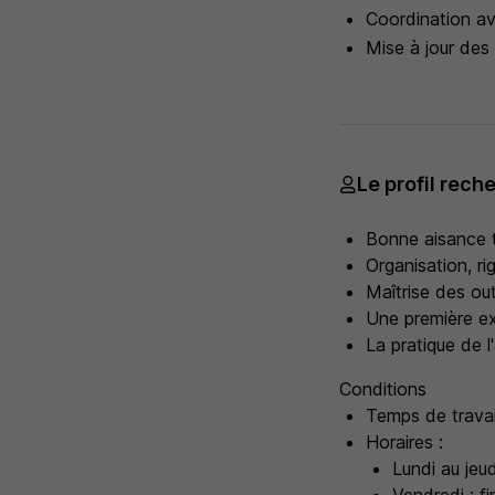
Coordination ave
Mise à jour des 
Le profil rech
Bonne aisance 
Organisation, ri
Maîtrise des out
Une première ex
La pratique de l
Conditions
Temps de travai
Horaires :
Lundi au jeu