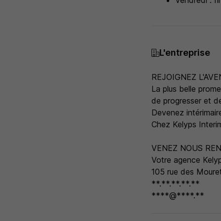
Vendredi : f
L'entreprise
REJOIGNEZ L'AVE
La plus belle prom
de progresser et d
Devenez intérimair
Chez Kelyps Interim
VENEZ NOUS REN
Votre agence Kelyp
105 rue des Moure
**.**.**.**.**
****@****.**