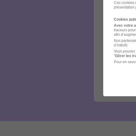
Ces cookies o
présentation 
Cookies publ
Avec votre 
traceurs pour
afin d’augmen
Nos partenair
d’intérêt.
Vous pouvez 
"
Gérer les t
Pour en savoi