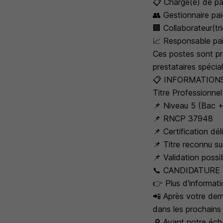
📋 Chargé(e) de pa
👥 Gestionnaire pai
🏢 Collaborateur(t
📈 Responsable pai
Ces postes sont pr
prestataires spécia
📋 INFORMATIONS
Titre Professionne
📌 Niveau 5 (Bac +
📌 RNCP 37948
📌 Certification dél
📌 Titre reconnu sur
📌 Validation poss
📞 CANDIDATURE
👉 Plus d'informatio
📲 Après votre dem
dans les prochains 
🔎 Avant notre écha