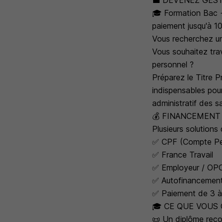
💼 DEVENEZ GEST
🎓 Formation Bac +
paiement jusqu'à 10
Vous recherchez un 
Vous souhaitez trav
personnel ?
Préparez le Titre 
indispensables pour
administratif des sa
💰 FINANCEMENT
Plusieurs solutions
✅ CPF (Compte Pe
✅ France Travail
✅ Employeur / OP
✅ Autofinancemen
✅ Paiement de 3 à 
🎓 CE QUE VOUS
📜 Un diplôme rec