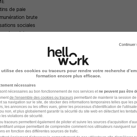
ME
etins de paie
émunération brute
isations sociales
tins de salaire
nformité des paies
Continuer 
ration du personnel
ats de travail
ces, congés et arrêts de travail
 utilise des cookies ou traceurs pour rendre votre recherche d’em
formation encore plus efficace.
administratif des salariés
ictement nécessaires
lementation sociale
 sont nécessaires au bon fonctionnement de nos services et
ne peuvent pas être d
amment
de l'ensemble des cookies ou traceurs
permettant de maintenir la session de l
et sociale
t sa navigation sur le site, de stocker des informations temporaires telles que les 
 conventions collectives
rs, les annonces ou les offres vues, gérer les processus d'identification de l'utilisateur,
ou non, et plus globalement garantir la sécurité du site web en détectant les tentati
igations légales et déclaratives
les violations de sécurité.
u traceurs permettent également de piloter et suivre les sources d'acquisition d'a
larations sociales
identifiant unique permettant de comprendre comment nos utilisateurs naviguent sur 
ns en fonction des différentes sources de trafic.
onnées sociales