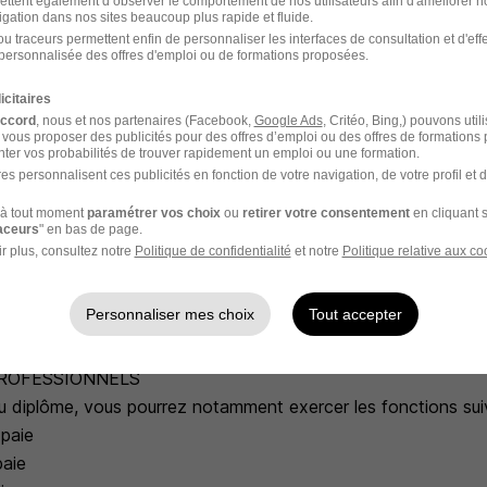
ettent également d’observer le comportement de nos utilisateurs afin d'améliorer no
igation dans nos sites beaucoup plus rapide et fluide.
larations obligatoires
u traceurs permettent enfin de personnaliser les interfaces de consultation et d'eff
les organismes sociaux
personnalisée des offres d'emploi ou de formations proposées.
ION EST FAITE POUR VOUS SI...
icitaires
accord
, nous et nos partenaires (Facebook,
Google Ads
, Critéo, Bing,) pouvons util
ant(e) administratif(ve), assistant(e) RH ou assistant(e) com
 vous proposer des publicités pour des offres d’emploi ou des offres de formations
ier spécialisé.
ter vos probabilités de trouver rapidement un emploi ou une formation.
es personnalisent ces publicités en fonction de votre navigation, de votre profil et 
déjà dans les ressources humaines et souhaitez développer un
recruteurs.
à tout moment
paramétrer vos choix
ou
retirer votre consentement
en cliquant s
raceurs
" en bas de page.
onversion professionnelle et recherchez un métier stable a
r plus, consultez notre
Politique de confidentialité
et notre
Politique relative aux co
oi.
ur(se) d'emploi et souhaitez acquérir une certification reco
Personnaliser mes choix
Tout accepter
iffres, l'organisation et le respect de la réglementation.
un métier polyvalent au coeur du fonctionnement des entrep
ROFESSIONNELS
du diplôme, vous pourrez notamment exercer les fonctions sui
 paie
paie