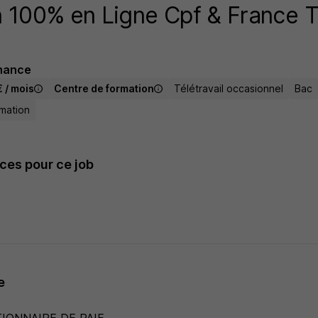
 100% en Ligne Cpf & France Tr
nance
 / mois
Centre de formation
Télétravail occasionnel
Bac
mation
es pour ce job
e