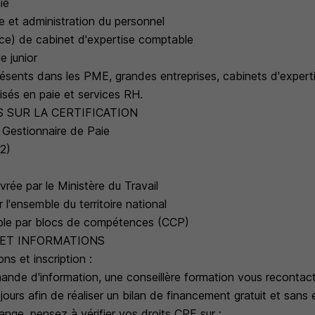
ie
e et administration du personnel
rice) de cabinet d'expertise comptable
e junior
ésents dans les PME, grandes entreprises, cabinets d'expert
lisés en paie et services RH.
 SUR LA CERTIFICATION
l Gestionnaire de Paie
2)
ivrée par le Ministère du Travail
 l'ensemble du territoire national
ible par blocs de compétences (CCP)
 ET INFORMATIONS
ns et inscription :
ande d'information, une conseillère formation vous recontac
jours afin de réaliser un bilan de financement gratuit et san
nge, pensez à vérifier vos droits CPF sur :