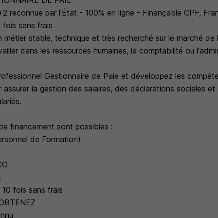
IONNAIRE DE PAIE
2 reconnue par l'État - 100% en ligne - Finançable CPF, Fran
 fois sans frais
métier stable, technique et très recherché sur le marché de l
ailler dans les ressources humaines, la comptabilité ou l'admi
Professionnel Gestionnaire de Paie et développez les compét
 assurer la gestion des salaires, des déclarations sociales et 
lariés.
 de financement sont possibles :
rsonnel de Formation)
CO
t
10 fois sans frais
 OBTENEZ
onnu