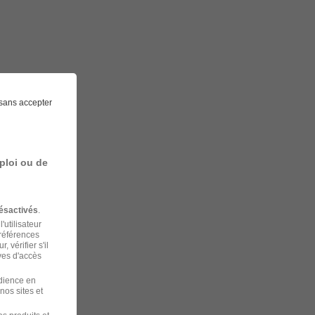
sans accepter
ploi ou de
ésactivés
.
'utilisateur
préférences
 vérifier s'il
ves d'accès
udience en
nos sites et