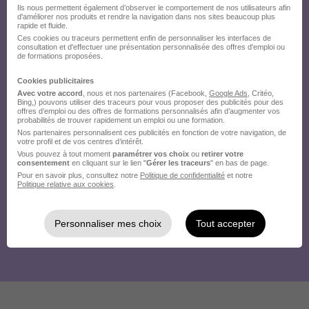
Ils nous permettent également d’observer le comportement de nos utilisateurs afin
d'améliorer nos produits et rendre la navigation dans nos sites beaucoup plus
rapide et fluide.
Ces cookies ou traceurs permettent enfin de personnaliser les interfaces de
consultation et d'effectuer une présentation personnalisée des offres d'emploi ou
de formations proposées.
Cookies publicitaires
Avec votre accord
, nous et nos partenaires (Facebook,
Google Ads
, Critéo,
Bing,) pouvons utiliser des traceurs pour vous proposer des publicités pour des
offres d’emploi ou des offres de formations personnalisés afin d’augmenter vos
probabilités de trouver rapidement un emploi ou une formation.
Nos partenaires personnalisent ces publicités en fonction de votre navigation, de
votre profil et de vos centres d’intérêt.
Vous pouvez à tout moment
paramétrer vos choix
ou
retirer votre
consentement
en cliquant sur le lien "
Gérer les traceurs
" en bas de page.
Pour en savoir plus, consultez notre
Politique de confidentialité
et notre
Politique relative aux cookies
.
Personnaliser mes choix
Tout accepter