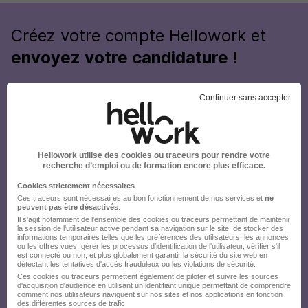
Créez votre compte Hellowork et
envoyez votre candidature !
Continuer sans accepter
Hellowork utilise des cookies ou traceurs pour rendre votre
recherche d’emploi ou de formation encore plus efficace.
Cookies strictement nécessaires
Ces traceurs sont nécessaires au bon fonctionnement de nos services et
ne
peuvent pas être désactivés
.
Il s'agit notamment
de l'ensemble des cookies ou traceurs
permettant de maintenir
la session de l'utilisateur active pendant sa navigation sur le site, de stocker des
informations temporaires telles que les préférences des utilisateurs, les annonces
ou les offres vues, gérer les processus d'identification de l'utilisateur, vérifier s'il
est connecté ou non, et plus globalement garantir la sécurité du site web en
détectant les tentatives d'accès frauduleux ou les violations de sécurité.
Ces cookies ou traceurs permettent également de piloter et suivre les sources
d'acquisition d'audience en utilisant un identifiant unique permettant de comprendre
comment nos utilisateurs naviguent sur nos sites et nos applications en fonction
des différentes sources de trafic.