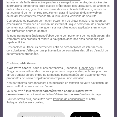
la session de l'utilisateur active pendant sa navigation sur le site, de stocker des
informations temporaires telles que les préférences des utilisateurs, les annonces
ou les offres vues, gérer les processus d'identification de l'utilisateur, vérifier s'il
est connecté ou non, et plus globalement garantir la sécurité du site web en
détectant les tentatives d'accès frauduleux ou les violations de sécurité.
Ces cookies ou traceurs permettent également de piloter et suivre les sources
d'acquisition d'audience en utilisant un identifiant unique permettant de comprendre
comment nos utilisateurs naviguent sur nos sites et nos applications en fonction
des différentes sources de trafic.
Ils nous permettent également d’observer le comportement de nos utilisateurs afin
d'améliorer nos produits et rendre la navigation dans nos sites beaucoup plus
rapide et fluide.
Ces cookies ou traceurs permettent enfin de personnaliser les interfaces de
consultation et d'effectuer une présentation personnalisée des offres d'emploi ou
de formations proposées.
Cookies publicitaires
Avec votre accord
, nous et nos partenaires (Facebook,
Google Ads
, Critéo,
Bing,) pouvons utiliser des traceurs pour vous proposer des publicités pour des
offres d’emploi ou des offres de formations personnalisés afin d’augmenter vos
probabilités de trouver rapidement un emploi ou une formation.
Nos partenaires personnalisent ces publicités en fonction de votre navigation, de
votre profil et de vos centres d’intérêt.
Vous pouvez à tout moment
paramétrer vos choix
ou
retirer votre
consentement
en cliquant sur le lien "
Gérer les traceurs
" en bas de page.
Pour en savoir plus, consultez notre
Politique de confidentialité
et notre
Politique relative aux cookies
.