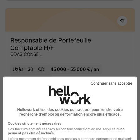
Responsable de Portefeuille
Comptable H/F
ODAS CONSEIL
Uzès - 30
CDI
45 000 - 55 000 € / an
Télétravail partiel
Continuer sans accepter
Voir l’offre
il y a 3 jours
Hellowork utilise des cookies ou traceurs pour rendre votre
recherche d’emploi ou de formation encore plus efficace.
Cookies strictement nécessaires
Ces traceurs sont nécessaires au bon fonctionnement de nos services et
ne
peuvent pas être désactivés
.
Il s'agit notamment
de l'ensemble des cookies ou traceurs
permettant de maintenir