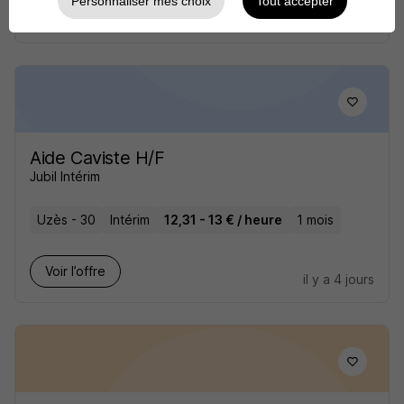
Personnaliser mes choix
Tout accepter
Voir l’offre
il y a 4 jours
Aide Caviste H/F
Jubil Intérim
Uzès - 30
Intérim
12,31 - 13 € / heure
1 mois
Voir l’offre
il y a 4 jours