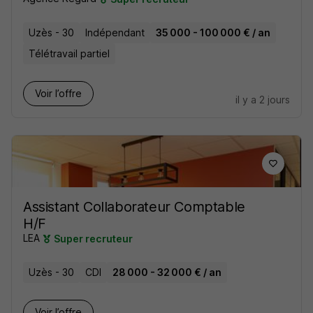
Uzès - 30
Indépendant
35 000 - 100 000 € / an
Télétravail partiel
Voir l’offre
il y a 2 jours
Assistant Collaborateur Comptable
H/F
LEA
Super recruteur
Uzès - 30
CDI
28 000 - 32 000 € / an
Voir l’offre