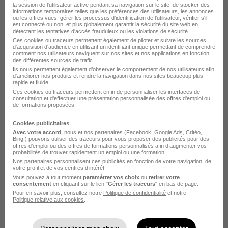
la session de l'utilisateur active pendant sa navigation sur le site, de stocker des
Responsable Méthodes Maintenance
informations temporaires telles que les préférences des utilisateurs, les annonces
ou les offres vues, gérer les processus d'identification de l'utilisateur, vérifier s'il
H/F
est connecté ou non, et plus globalement garantir la sécurité du site web en
détectant les tentatives d'accès frauduleux ou les violations de sécurité.
HARIBO
Ces cookies ou traceurs permettent également de piloter et suivre les sources
d'acquisition d'audience en utilisant un identifiant unique permettant de comprendre
comment nos utilisateurs naviguent sur nos sites et nos applications en fonction
Uzès - 30
CDI
des différentes sources de trafic.
Ils nous permettent également d’observer le comportement de nos utilisateurs afin
d'améliorer nos produits et rendre la navigation dans nos sites beaucoup plus
rapide et fluide.
Voir l’offre
il y a 4 jours
Ces cookies ou traceurs permettent enfin de personnaliser les interfaces de
consultation et d'effectuer une présentation personnalisée des offres d'emploi ou
de formations proposées.
Cookies publicitaires
Avec votre accord
, nous et nos partenaires (Facebook,
Google Ads
, Critéo,
Bing,) pouvons utiliser des traceurs pour vous proposer des publicités pour des
offres d’emploi ou des offres de formations personnalisés afin d’augmenter vos
probabilités de trouver rapidement un emploi ou une formation.
Nos partenaires personnalisent ces publicités en fonction de votre navigation, de
Opérateur de Production H/F
votre profil et de vos centres d’intérêt.
Vous pouvez à tout moment
paramétrer vos choix
ou
retirer votre
Jubil Intérim
consentement
en cliquant sur le lien "
Gérer les traceurs
" en bas de page.
Pour en savoir plus, consultez notre
Politique de confidentialité
et notre
Politique relative aux cookies
.
Uzès - 30
Intérim
13 € / heure
3 mois