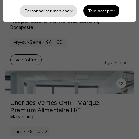
Personnaliser mes choix
Tout accepter
Responsable Vente Indirecte H/F
Docaposte
Ivry-sur-Seine - 94
CDI
Voir l’offre
il y a 9 jours
Chef des Ventes CHR - Marque
Premium Alimentaire H/F
Marvesting
Paris - 75
CDD