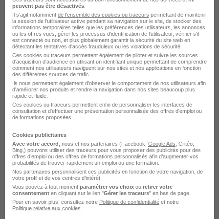
peuvent pas être désactivés
.
Paris 12e - 75
CDI
30 000 - 55 000 € / an
Il s'agit notamment
de l'ensemble des cookies ou traceurs
permettant de maintenir
la session de l'utilisateur active pendant sa navigation sur le site, de stocker des
informations temporaires telles que les préférences des utilisateurs, les annonces
ou les offres vues, gérer les processus d'identification de l'utilisateur, vérifier s'il
est connecté ou non, et plus globalement garantir la sécurité du site web en
Voir l’offre
détectant les tentatives d'accès frauduleux ou les violations de sécurité.
il y a 24 jours
Ces cookies ou traceurs permettent également de piloter et suivre les sources
d'acquisition d'audience en utilisant un identifiant unique permettant de comprendre
comment nos utilisateurs naviguent sur nos sites et nos applications en fonction
des différentes sources de trafic.
Ils nous permettent également d’observer le comportement de nos utilisateurs afin
d'améliorer nos produits et rendre la navigation dans nos sites beaucoup plus
rapide et fluide.
Ces cookies ou traceurs permettent enfin de personnaliser les interfaces de
Responsable Régional des Ventes
consultation et d'effectuer une présentation personnalisée des offres d'emploi ou
de formations proposées.
Région Nord & Idf H/F
Mauffrey
Cookies publicitaires
Avec votre accord
, nous et nos partenaires (Facebook,
Google Ads
, Critéo,
Bing,) pouvons utiliser des traceurs pour vous proposer des publicités pour des
Goussainville - 95
CDI
offres d’emploi ou des offres de formations personnalisés afin d’augmenter vos
probabilités de trouver rapidement un emploi ou une formation.
Nos partenaires personnalisent ces publicités en fonction de votre navigation, de
votre profil et de vos centres d’intérêt.
Voir l’offre
Vous pouvez à tout moment
paramétrer vos choix
ou
retirer votre
il y a 19 jours
consentement
en cliquant sur le lien "
Gérer les traceurs
" en bas de page.
Pour en savoir plus, consultez notre
Politique de confidentialité
et notre
Politique relative aux cookies
.