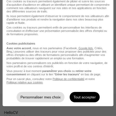
Emploi Chemillé-en-Anjou
Ces cookies ou traceurs permettent également de piloter et suivre les sources
d'acquisition d'audience en utilisant un identifiant unique permettant de comprendre
comment nos utilisateurs naviguent sur nos sites et nos applications en fonction
Emploi Beaupréau-en-Mauges
des différentes sources de trafic.
Ils nous permettent également d’observer le comportement de nos utilisateurs afin
Emploi Chalonnes-sur-Loire
d'améliorer nos produits et rendre la navigation dans nos sites beaucoup plus
rapide et fluide.
Emploi Sèvremoine
Ces cookies ou traceurs permettent enfin de personnaliser les interfaces de
consultation et d'effectuer une présentation personnalisée des offres d'emploi ou
de formations proposées.
Voir plus
Cookies publicitaires
Avec votre accord
, nous et nos partenaires (Facebook,
Google Ads
, Critéo,
Bing,) pouvons utiliser des traceurs pour vous proposer des publicités pour des
offres d’emploi ou des offres de formations personnalisés afin d’augmenter vos
Accueil
Emploi
Emploi Cholet
probabilités de trouver rapidement un emploi ou une formation.
Nos partenaires personnalisent ces publicités en fonction de votre navigation, de
Emploi Ressources Humaines Cholet
votre profil et de vos centres d’intérêt.
Vous pouvez à tout moment
paramétrer vos choix
ou
retirer votre
Emploi Chargé de développement RH Cholet
consentement
en cliquant sur le lien "
Gérer les traceurs
" en bas de page.
Pour en savoir plus, consultez notre
Politique de confidentialité
et notre
Alternance - Charge de Developpement RH H/F
Politique relative aux cookies
.
Personnaliser mes choix
Tout accepter
Les sites
HelloCV