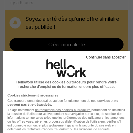
il y a 9 jours
Soyez alerté dès qu'une offre similaire
est publiée !
Créer mon alerte
Continuer sans accepter
Recherches similaires
Hellowork utilise des cookies ou traceurs pour rendre votre
recherche d’emploi ou de formation encore plus efficace.
Emploi Chargé de développement RH
Cookies strictement nécessaires
Emploi Ressources Humaines
Ces traceurs sont nécessaires au bon fonctionnement de nos services et
ne
peuvent pas être désactivés
.
Il s'agit notamment
de l'ensemble des cookies ou traceurs
permettant de maintenir
Emploi Angers
la session de l'utilisateur active pendant sa navigation sur le site, de stocker des
informations temporaires telles que les préférences des utilisateurs, les annonces
ou les offres vues, gérer les processus d'identification de l'utilisateur, vérifier s'il
Emploi Saumur
est connecté ou non, et plus globalement garantir la sécurité du site web en
détectant les tentatives d'accès frauduleux ou les violations de sécurité.