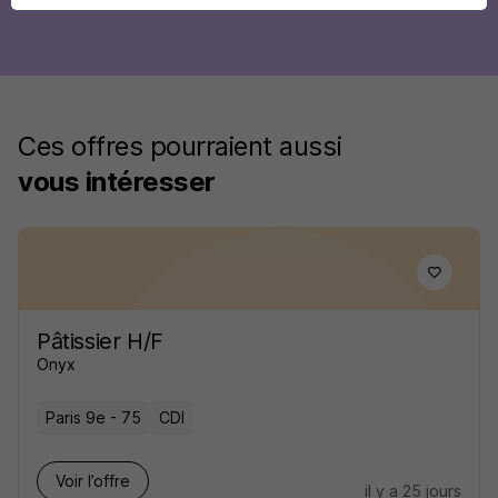
Ces offres pourraient aussi
vous intéresser
Pâtissier H/F
Onyx
Paris 9e - 75
CDI
Voir l’offre
il y a 25 jours