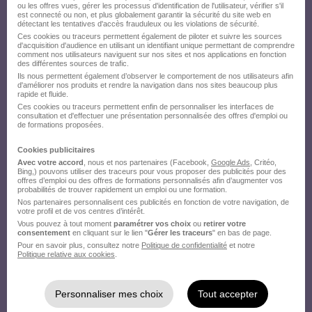
ou les offres vues, gérer les processus d'identification de l'utilisateur, vérifier s'il
est connecté ou non, et plus globalement garantir la sécurité du site web en
détectant les tentatives d'accès frauduleux ou les violations de sécurité.
Ces cookies ou traceurs permettent également de piloter et suivre les sources
d'acquisition d'audience en utilisant un identifiant unique permettant de comprendre
comment nos utilisateurs naviguent sur nos sites et nos applications en fonction
des différentes sources de trafic.
Ils nous permettent également d’observer le comportement de nos utilisateurs afin
d'améliorer nos produits et rendre la navigation dans nos sites beaucoup plus
rapide et fluide.
Ces cookies ou traceurs permettent enfin de personnaliser les interfaces de
consultation et d'effectuer une présentation personnalisée des offres d'emploi ou
de formations proposées.
Cookies publicitaires
Avec votre accord
, nous et nos partenaires (Facebook,
Google Ads
, Critéo,
Bing,) pouvons utiliser des traceurs pour vous proposer des publicités pour des
offres d’emploi ou des offres de formations personnalisés afin d’augmenter vos
probabilités de trouver rapidement un emploi ou une formation.
Nos partenaires personnalisent ces publicités en fonction de votre navigation, de
votre profil et de vos centres d’intérêt.
Vous pouvez à tout moment
paramétrer vos choix
ou
retirer votre
consentement
en cliquant sur le lien "
Gérer les traceurs
" en bas de page.
Pour en savoir plus, consultez notre
Politique de confidentialité
et notre
Politique relative aux cookies
.
Personnaliser mes choix
Tout accepter