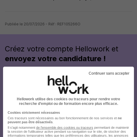
Publiée le 20/07/2026 - Réf : REF105266O
Créez votre compte Hellowork et
envoyez votre candidature !
Continuer sans accepter
Hellowork utilise des cookies ou traceurs pour rendre votre
recherche d’emploi ou de formation encore plus efficace.
Cookies strictement nécessaires
Ces traceurs sont nécessaires au bon fonctionnement de nos services et
ne
peuvent pas être désactivés
.
Il s'agit notamment
de l'ensemble des cookies ou traceurs
permettant de maintenir
la session de l'utilisateur active pendant sa navigation sur le site, de stocker des
informations temporaires telles que les préférences des utilisateurs, les annonces