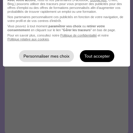
Bing,) pouvons utiliser des traceurs pour vous proposer des publicités pour des
offres d’emploi ou des offres de formations personnalisés afin d’augmenter vos
probabilités de trouver rapidement un emploi ou une formation.
Nos partenaires personnalisent ces publicités en fonction de votre navigation, de
votre profil et de vos centres d’intérêt.
Vous pouvez à tout moment
paramétrer vos choix
ou
retirer votre
consentement
en cliquant sur le lien "
Gérer les traceurs
" en bas de page.
Pour en savoir plus, consultez notre
Politique de confidentialité
et notre
Politique relative aux cookies
.
Personnaliser mes choix
Tout accepter