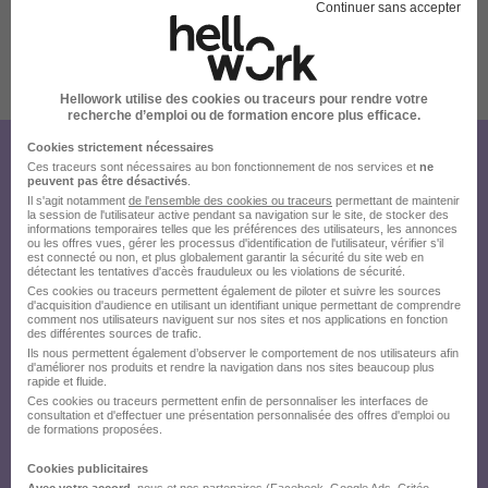
Continuer sans accepter
Publiée le 21/07/2026 - Réf : 2026/44056-2487711
Hellowork utilise des cookies ou traceurs pour rendre votre
8 de plus
recherche d’emploi ou de formation encore plus efficace.
Cookies strictement nécessaires
Créez votre compte Hellowork et
Ces traceurs sont nécessaires au bon fonctionnement de nos services et
ne
peuvent pas être désactivés
.
envoyez votre candidature !
Il s'agit notamment
de l'ensemble des cookies ou traceurs
permettant de maintenir
la session de l'utilisateur active pendant sa navigation sur le site, de stocker des
informations temporaires telles que les préférences des utilisateurs, les annonces
ou les offres vues, gérer les processus d'identification de l'utilisateur, vérifier s'il
est connecté ou non, et plus globalement garantir la sécurité du site web en
détectant les tentatives d'accès frauduleux ou les violations de sécurité.
Ces cookies ou traceurs permettent également de piloter et suivre les sources
d'acquisition d'audience en utilisant un identifiant unique permettant de comprendre
comment nos utilisateurs naviguent sur nos sites et nos applications en fonction
des différentes sources de trafic.
Ils nous permettent également d’observer le comportement de nos utilisateurs afin
d'améliorer nos produits et rendre la navigation dans nos sites beaucoup plus
rapide et fluide.
Ces cookies ou traceurs permettent enfin de personnaliser les interfaces de
consultation et d'effectuer une présentation personnalisée des offres d'emploi ou
de formations proposées.
Cookies publicitaires
Avec votre accord
, nous et nos partenaires (Facebook,
Google Ads
, Critéo,