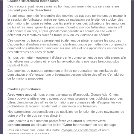
Cookies strictement nécessaires
Ces traceurs sont nécessaires au bon fonctionnement de nos services et
ne
peuvent pas être désactivés
.
Créez votre compte Hellowork et
Il s'agit notamment
de l'ensemble des cookies ou traceurs
permettant de maintenir
la session de l'utilisateur active pendant sa navigation sur le site, de stocker des
envoyez votre candidature !
informations temporaires telles que les préférences des utilisateurs, les annonces
ou les offres vues, gérer les processus d'identification de l'utilisateur, vérifier s'il
est connecté ou non, et plus globalement garantir la sécurité du site web en
détectant les tentatives d'accès frauduleux ou les violations de sécurité.
Ces cookies ou traceurs permettent également de piloter et suivre les sources
d'acquisition d'audience en utilisant un identifiant unique permettant de comprendre
comment nos utilisateurs naviguent sur nos sites et nos applications en fonction
des différentes sources de trafic.
Ils nous permettent également d’observer le comportement de nos utilisateurs afin
d'améliorer nos produits et rendre la navigation dans nos sites beaucoup plus
rapide et fluide.
Ces cookies ou traceurs permettent enfin de personnaliser les interfaces de
consultation et d'effectuer une présentation personnalisée des offres d'emploi ou
de formations proposées.
Cookies publicitaires
Avec votre accord
, nous et nos partenaires (Facebook,
Google Ads
, Critéo,
Bing,) pouvons utiliser des traceurs pour vous proposer des publicités pour des
offres d’emploi ou des offres de formations personnalisés afin d’augmenter vos
probabilités de trouver rapidement un emploi ou une formation.
Nos partenaires personnalisent ces publicités en fonction de votre navigation, de
votre profil et de vos centres d’intérêt.
Vous pouvez à tout moment
paramétrer vos choix
ou
retirer votre
consentement
en cliquant sur le lien "
Gérer les traceurs
" en bas de page.
Pour en savoir plus, consultez notre
Politique de confidentialité
et notre