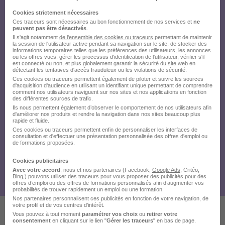
Cookies strictement nécessaires
Ces traceurs sont nécessaires au bon fonctionnement de nos services et
ne
peuvent pas être désactivés
.
Il s'agit notamment
de l'ensemble des cookies ou traceurs
permettant de maintenir
la session de l'utilisateur active pendant sa navigation sur le site, de stocker des
informations temporaires telles que les préférences des utilisateurs, les annonces
ou les offres vues, gérer les processus d'identification de l'utilisateur, vérifier s'il
est connecté ou non, et plus globalement garantir la sécurité du site web en
détectant les tentatives d'accès frauduleux ou les violations de sécurité.
Ces cookies ou traceurs permettent également de piloter et suivre les sources
d'acquisition d'audience en utilisant un identifiant unique permettant de comprendre
comment nos utilisateurs naviguent sur nos sites et nos applications en fonction
des différentes sources de trafic.
Ils nous permettent également d’observer le comportement de nos utilisateurs afin
d'améliorer nos produits et rendre la navigation dans nos sites beaucoup plus
rapide et fluide.
Ces cookies ou traceurs permettent enfin de personnaliser les interfaces de
consultation et d'effectuer une présentation personnalisée des offres d'emploi ou
de formations proposées.
Cookies publicitaires
Avec votre accord
, nous et nos partenaires (Facebook,
Google Ads
, Critéo,
Bing,) pouvons utiliser des traceurs pour vous proposer des publicités pour des
offres d’emploi ou des offres de formations personnalisés afin d’augmenter vos
probabilités de trouver rapidement un emploi ou une formation.
Nos partenaires personnalisent ces publicités en fonction de votre navigation, de
votre profil et de vos centres d’intérêt.
Vous pouvez à tout moment
paramétrer vos choix
ou
retirer votre
consentement
en cliquant sur le lien "
Gérer les traceurs
" en bas de page.