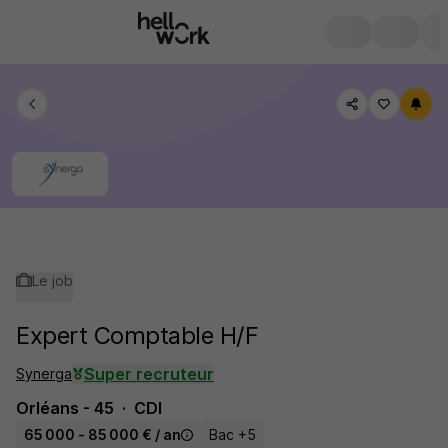
Le job
Expert Comptable H/F
Super recruteur
Synerga
Orléans - 45
CDI
65 000 - 85 000 € / an
Bac +5