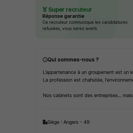
Super recruteur
Réponse garantie
Ce recruteur communique les candidatures
refusées, vous serez averti.
Qui sommes-nous ?
L’appartenance à un groupement est un l
La profession est chahutée, l'environne
Nos cabinets sont des entreprises... mai
LA VOCATION DE SYNERGA
Renforcer l'indépendance des membres 
Siège : Angers - 49
par le soutien des cabinets dans leur quê