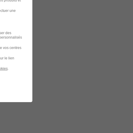
s produits et
ectuer une
iser des
 personnalisés
de vos centres
ur le lien
okies
.