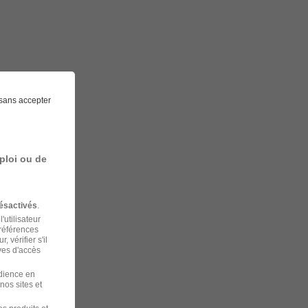
sans accepter
ploi ou de
ésactivés
.
'utilisateur
préférences
 vérifier s'il
ves d'accès
udience en
nos sites et