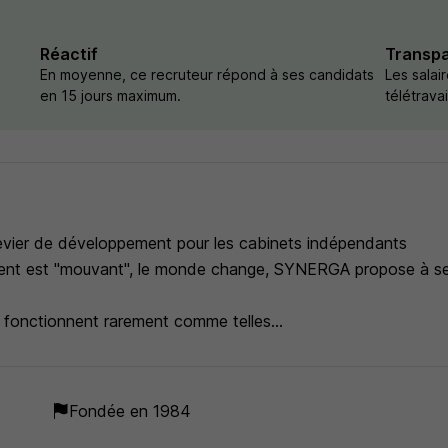
Réactif
Transp
En moyenne, ce recruteur répond à ses candidats
Les salai
en 15 jours maximum.
télétrava
evier de développement pour les cabinets indépendants
ment est "mouvant"​, le monde change, SYNERGA propose à se
s fonctionnent rarement comme telles
dans une dynamique de groupe,
Fondée en 1984
te d'excellence et l'amélioration de leurs performances.