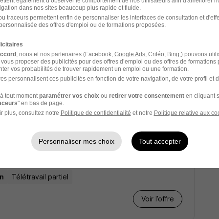
ettent également d’observer le comportement de nos utilisateurs afin d'améliorer no
igation dans nos sites beaucoup plus rapide et fluide.
u traceurs permettent enfin de personnaliser les interfaces de consultation et d'eff
Voir l’offre
personnalisée des offres d'emploi ou de formations proposées.
icitaires
accord
, nous et nos partenaires (Facebook,
Google Ads
, Critéo, Bing,) pouvons util
/F
 vous proposer des publicités pour des offres d’emploi ou des offres de formations
ter vos probabilités de trouver rapidement un emploi ou une formation.
es personnalisent ces publicités en fonction de votre navigation, de votre profil et 
Télétravail occasionnel
à tout moment
paramétrer vos choix
ou
retirer votre consentement
en cliquant s
raceurs
" en bas de page.
Voir l’offre
r plus, consultez notre
Politique de confidentialité
et notre
Politique relative aux co
Personnaliser mes choix
Tout accepter
/F
an
Télétravail partiel
Voir l’offre