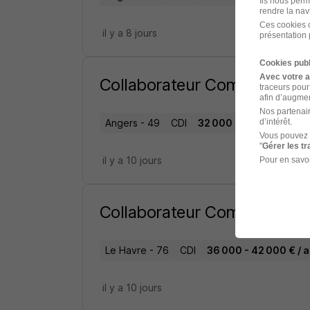
Ils nous perm
rendre la nav
Ces cookies o
il y a 8 jours
présentation 
Cookies publ
Avec votre 
Collaborateur Comptable H
traceurs pour
afin d’augmen
Nos partenair
d’intérêt.
Angers - 49
CDI
32 000 - 45 000 € / an
Vous pouvez 
"
Gérer les t
il y a 10 jours
Pour en savoi
Collaborateur Comptable H
Le Havre - 76
CDI
36 000 - 42 000 € / 
il y a 10 jours