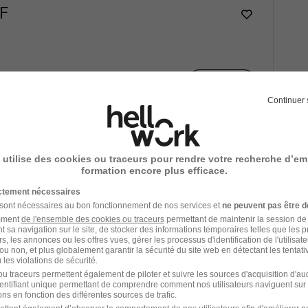
/F
Voir l’offre
Continuer 
rmé H/F
 utilise des cookies ou traceurs pour rendre votre recherche d’em
formation encore plus efficace.
an
Télétravail occasionnel
ictement nécessaires
 sont nécessaires au bon fonctionnement de nos services et
ne peuvent pas être d
Voir l’offre
amment
de l'ensemble des cookies ou traceurs
permettant de maintenir la session de l
t sa navigation sur le site, de stocker des informations temporaires telles que les 
rs, les annonces ou les offres vues, gérer les processus d'identification de l'utilisateur,
ou non, et plus globalement garantir la sécurité du site web en détectant les tentati
les violations de sécurité.
u traceurs permettent également de piloter et suivre les sources d'acquisition d'a
identifiant unique permettant de comprendre comment nos utilisateurs naviguent sur 
ns en fonction des différentes sources de trafic.
Télétravail occasionnel