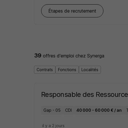
REJOINDRE SYNERGA, C'EST :
Étapes de recrutement
Développer ses avantages concurrentiels
Partager nos méthodes de management
Se former et s’informer pour enrichir se
Rendre attractif le recrutement de nouve
Bénéficier de méthodes de travail perform
39
offres d'emploi
chez Synerga
Mieux répondre ensemble aux mutations 
Contrats
Fonctions
Localités
SYNERGA développe une méthode original
Responsable des Ressourc
Diagnostic 360°
Mesure des pratiques, comportements et 
Gap - 05
CDI
40 000 - 60 000 € / an
Mise en place continue de plans d’action
il y a 2 jours