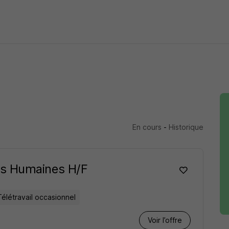
 en s’appuyant sur la force du groupement
s compétences
aux talents
antes qui font leur preuve au quotidien
de nos métiers
En cours
-
Historique
e pour la conduite du projet stratégique de chaque membre 
es Humaines H/F
résultats
Télétravail occasionnel
s de maintien et d’amélioration des performances
Voir l’offre