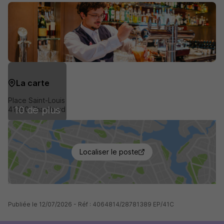
La carte
Place Saint-Louis
10 de plus
41250 Chambord
Localiser le poste
Publiée le 12/07/2026 - Réf : 4064814/28781389 EP/41C