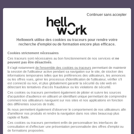
Créez votre compte Hellowork et
Continuer sans accepter
envoyez votre candidature !
Hellowork utilise des cookies ou traceurs pour rendre votre
recherche d’emploi ou de formation encore plus efficace.
Cookies strictement nécessaires
Ces traceurs sont nécessaires au bon fonctionnement de nos services et
ne
peuvent pas être désactivés
.
Il s'agit notamment
de l'ensemble des cookies ou traceurs
permettant de maintenir
la session de l'utilisateur active pendant sa navigation sur le site, de stocker des
informations temporaires telles que les préférences des utilisateurs, les annonces
ou les offres vues, gérer les processus d'identification de l'utilisateur, vérifier s'il
est connecté ou non, et plus globalement garantir la sécurité du site web en
détectant les tentatives d'accès frauduleux ou les violations de sécurité.
Ces cookies ou traceurs permettent également de piloter et suivre les sources
d'acquisition d'audience en utilisant un identifiant unique permettant de comprendre
comment nos utilisateurs naviguent sur nos sites et nos applications en fonction
des différentes sources de trafic.
Ils nous permettent également d’observer le comportement de nos utilisateurs afin
d'améliorer nos produits et rendre la navigation dans nos sites beaucoup plus
rapide et fluide.
Ces cookies ou traceurs permettent enfin de personnaliser les interfaces de
consultation et d'effectuer une présentation personnalisée des offres d'emploi ou
de formations proposées.