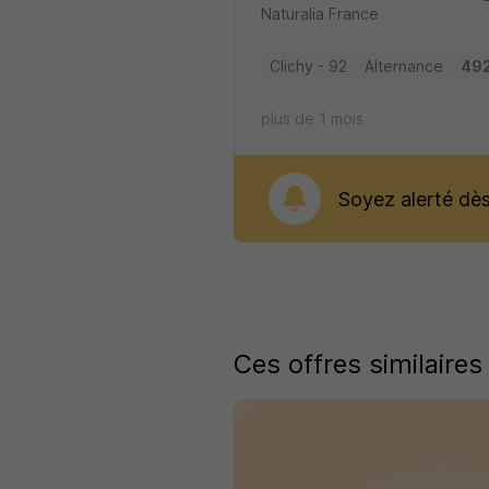
Naturalia France
Clichy - 92
Alternance
492
plus de 1 mois
Soyez alerté dès 
Ces offres similaires