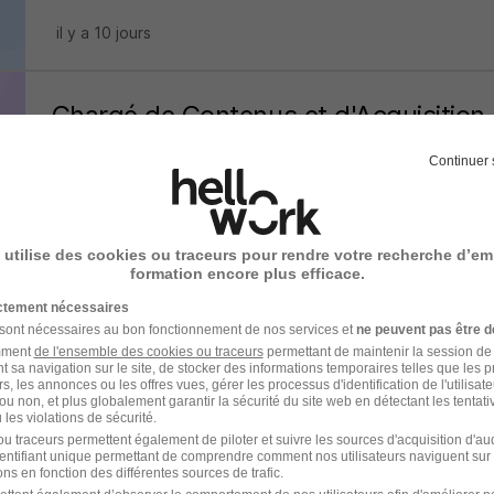
il y a 10 jours
Chargé de Contenus et d'Acquisition 
H/F
Continuer 
Médias France
Clichy - 92
Alternance
492,22 - 1 823,03 € / mois
 utilise des cookies ou traceurs pour rendre votre recherche d’em
formation encore plus efficace.
il y a 9 jours
ictement nécessaires
 sont nécessaires au bon fonctionnement de nos services et
ne peuvent pas être d
amment
de l'ensemble des cookies ou traceurs
permettant de maintenir la session de l
Social Media Coordinator Apprentice
t sa navigation sur le site, de stocker des informations temporaires telles que les 
rs, les annonces ou les offres vues, gérer les processus d'identification de l'utilisateur,
Hilti France
ou non, et plus globalement garantir la sécurité du site web en détectant les tentati
les violations de sécurité.
u traceurs permettent également de piloter et suivre les sources d'acquisition d'a
Boulogne-Billancourt - 92
Alternance
492,22 - 1 823,03
identifiant unique permettant de comprendre comment nos utilisateurs naviguent sur 
ns en fonction des différentes sources de trafic.