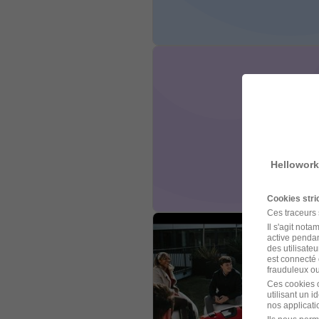
Hellowork
Cookies str
Ces traceurs
Il s'agit not
active pendan
des utilisateu
est connecté 
frauduleux ou 
Ces cookies o
utilisant un 
nos applicatio