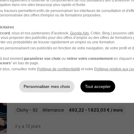
ettent également d’observer le comportement de nos utilisateurs afin d'améliorer no
igation dans nos sites beaucoup plus rapide et fluide.
il y a 7 jours
u traceurs permettent enfin de personnaliser les interfaces de consultation et d'eff
personnalisée des offres d'emploi ou de formations proposées.
Alternance - Community Manager H/
icitaires
accord
, nous et nos partenaires (Facebook,
Google Ads
, Critéo, Bing,) pouvons util
La ligue national contre le cancer
 vous proposer des publicités pour des offres d’emploi ou des offres de formations
ter vos probabilités de trouver rapidement un emploi ou une formation.
es personnalisent ces publicités en fonction de votre navigation, de votre profil et 
Paris 13e - 75
Alternance
à tout moment
paramétrer vos choix
ou
retirer votre consentement
en cliquant s
raceurs
" en bas de page.
il y a 16 jours
r plus, consultez notre
Politique de confidentialité
et notre
Politique relative aux co
Social Media Manager en Alternance
Personnaliser mes choix
Tout accepter
Naturalia France
Clichy - 92
Alternance
492,22 - 1 823,03 € / mois
il y a 13 jours