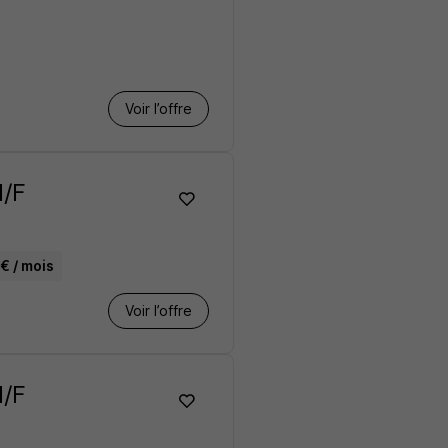
Voir l’offre
H/F
€ / mois
Voir l’offre
H/F