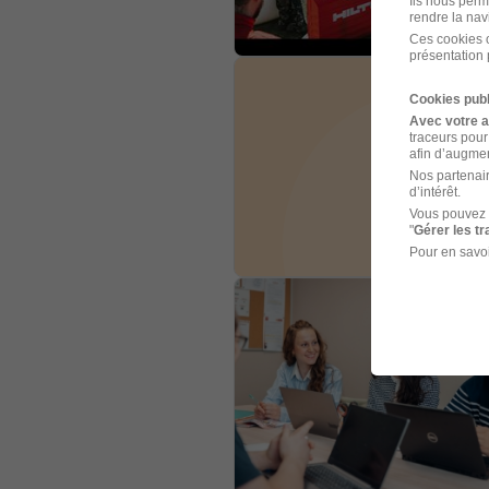
Ils nous perm
rendre la nav
Ces cookies o
présentation 
Cookies publ
Avec votre 
traceurs pour
afin d’augmen
Nos partenair
d’intérêt.
Vous pouvez 
"
Gérer les t
Pour en savoi