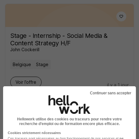
Stage - Internship - Social Media &
Content Strategy H/F
John Cockerill
Belgique
Stage
Voir l’offre
il y a 1 jour
Continuer sans accepter
Hellowork utilise des cookies ou traceurs pour rendre votre
recherche d’emploi ou de formation encore plus efficace.
Stage Journaliste Rédaction Web Sud
Cookies strictement nécessaires
Ces traceurs sont nécessaires au bon fonctionnement de nos services et
ne