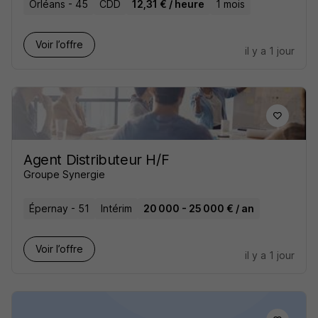
Orléans - 45
CDD
12,31 € / heure
1 mois
Voir l’offre
il y a 1 jour
Agent Distributeur H/F
Groupe Synergie
Épernay - 51
Intérim
20 000 - 25 000 € / an
Voir l’offre
il y a 1 jour