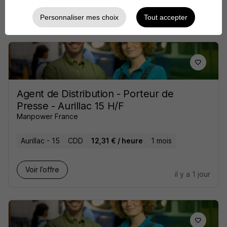
Voir l’offre
il y a 1 jour
Personnaliser mes choix
Tout accepter
Agent de Distribution - Porteur de
Presse - Aurillac 15 H/F
Manpower France
Aurillac - 15
CDD
12,31 € / heure
1 mois
Voir l’offre
il y a 1 jour