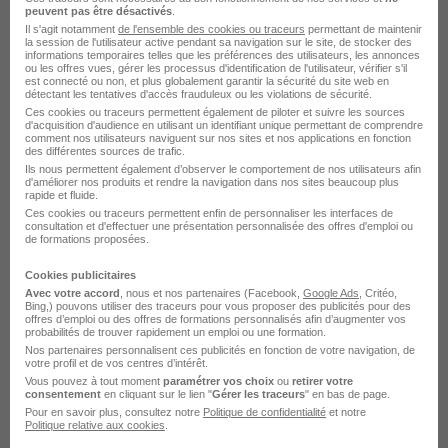
Radio- Stage -Paris H/F
peuvent pas être désactivés
.
Fiducial
Il s'agit notamment
de l'ensemble des cookies ou traceurs
permettant de maintenir
la session de l'utilisateur active pendant sa navigation sur le site, de stocker des
informations temporaires telles que les préférences des utilisateurs, les annonces
ou les offres vues, gérer les processus d'identification de l'utilisateur, vérifier s'il
Boulogne-Billancourt - 92
Stage
4 mois
est connecté ou non, et plus globalement garantir la sécurité du site web en
détectant les tentatives d'accès frauduleux ou les violations de sécurité.
Ces cookies ou traceurs permettent également de piloter et suivre les sources
d'acquisition d'audience en utilisant un identifiant unique permettant de comprendre
Voir l’offre
il y a 1 jour
comment nos utilisateurs naviguent sur nos sites et nos applications en fonction
des différentes sources de trafic.
Ils nous permettent également d’observer le comportement de nos utilisateurs afin
d'améliorer nos produits et rendre la navigation dans nos sites beaucoup plus
rapide et fluide.
Ces cookies ou traceurs permettent enfin de personnaliser les interfaces de
consultation et d'effectuer une présentation personnalisée des offres d'emploi ou
de formations proposées.
Cookies publicitaires
Alternance Social Media Manager -
Avec votre accord
, nous et nos partenaires (Facebook,
Google Ads
, Critéo,
Bing,) pouvons utiliser des traceurs pour vous proposer des publicités pour des
Bac+2 - 3 H/F
offres d’emploi ou des offres de formations personnalisés afin d’augmenter vos
probabilités de trouver rapidement un emploi ou une formation.
NEXA Digital School
Nos partenaires personnalisent ces publicités en fonction de votre navigation, de
votre profil et de vos centres d’intérêt.
Vous pouvez à tout moment
paramétrer vos choix
ou
retirer votre
Lille - 59
Alternance
800 - 1 823,03 € / mois
consentement
en cliquant sur le lien "
Gérer les traceurs
" en bas de page.
24 mois
Pour en savoir plus, consultez notre
Politique de confidentialité
et notre
Politique relative aux cookies
.