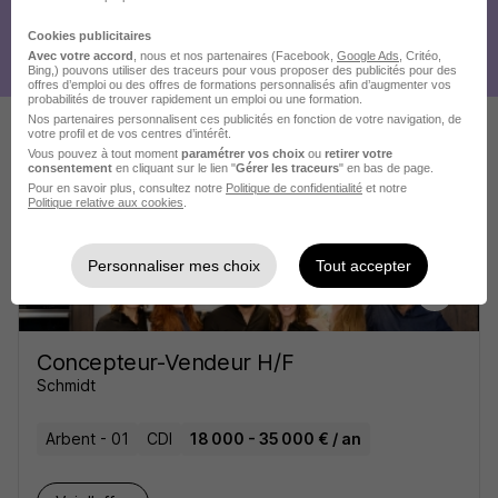
Cookies publicitaires
Avec votre accord
, nous et nos partenaires (Facebook,
Google Ads
, Critéo,
Bing,) pouvons utiliser des traceurs pour vous proposer des publicités pour des
offres d’emploi ou des offres de formations personnalisés afin d’augmenter vos
probabilités de trouver rapidement un emploi ou une formation.
Nos partenaires personnalisent ces publicités en fonction de votre navigation, de
votre profil et de vos centres d’intérêt.
Vous pouvez à tout moment
paramétrer vos choix
ou
retirer votre
Ces offres pourraient aussi
consentement
en cliquant sur le lien "
Gérer les traceurs
" en bas de page.
Pour en savoir plus, consultez notre
Politique de confidentialité
et notre
vous intéresser
Politique relative aux cookies
.
Personnaliser mes choix
Tout accepter
Concepteur-Vendeur H/F
Schmidt
Arbent - 01
CDI
18 000 - 35 000 € / an