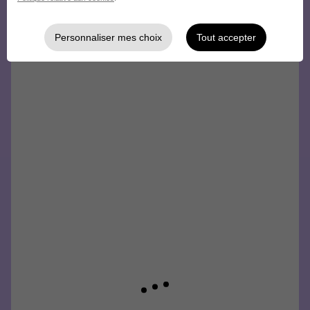
Créez votre compte Hellowork et
envoyez votre candidature !
Personnaliser mes choix
Tout accepter