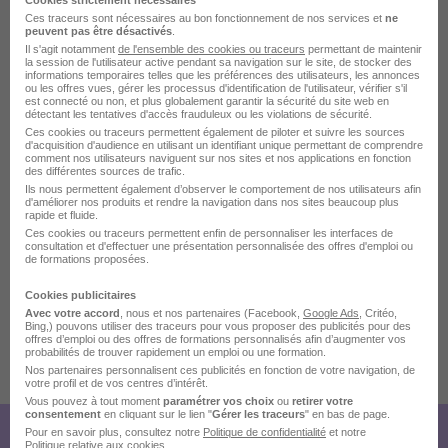
Cookies strictement nécessaires
37 Interim en images
Ces traceurs sont nécessaires au bon fonctionnement de nos services et
ne
peuvent pas être désactivés
.
Il s'agit notamment
de l'ensemble des cookies ou traceurs
permettant de maintenir
la session de l'utilisateur active pendant sa navigation sur le site, de stocker des
informations temporaires telles que les préférences des utilisateurs, les annonces
ou les offres vues, gérer les processus d'identification de l'utilisateur, vérifier s'il
est connecté ou non, et plus globalement garantir la sécurité du site web en
détectant les tentatives d'accès frauduleux ou les violations de sécurité.
Ces cookies ou traceurs permettent également de piloter et suivre les sources
d'acquisition d'audience en utilisant un identifiant unique permettant de comprendre
comment nos utilisateurs naviguent sur nos sites et nos applications en fonction
des différentes sources de trafic.
Ils nous permettent également d’observer le comportement de nos utilisateurs afin
d'améliorer nos produits et rendre la navigation dans nos sites beaucoup plus
rapide et fluide.
Ces cookies ou traceurs permettent enfin de personnaliser les interfaces de
consultation et d'effectuer une présentation personnalisée des offres d'emploi ou
de formations proposées.
Cookies publicitaires
Avec votre accord
, nous et nos partenaires (Facebook,
Google Ads
, Critéo,
Bing,) pouvons utiliser des traceurs pour vous proposer des publicités pour des
offres d’emploi ou des offres de formations personnalisés afin d’augmenter vos
probabilités de trouver rapidement un emploi ou une formation.
Publiée le 08/07/2026 - Réf : 1015891
Nos partenaires personnalisent ces publicités en fonction de votre navigation, de
votre profil et de vos centres d’intérêt.
16 de plus
Vous pouvez à tout moment
paramétrer vos choix
ou
retirer votre
consentement
en cliquant sur le lien "
Gérer les traceurs
" en bas de page.
Pour en savoir plus, consultez notre
Politique de confidentialité
et notre
Politique relative aux cookies
.