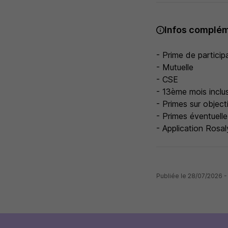
Infos complém
- Prime de participa
- Mutuelle
- CSE
- 13ème mois inclu
- Primes sur object
- Primes éventuelle
- Application Rosa
Publiée le 28/07/2026 