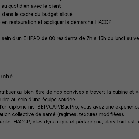
n au quotidien avec le client
s dans le cadre du budget alloué
ne en restauration et appliquer la démarche HACCP
au sein d'un EHPAD de 80 résidents de 7h à 15h du lundi au ve
erché
ribuer au bien-être de nos convives à travers la cuisine et 
ourire au sein d'une équipe soudée.
e d'un diplôme niv. BEP/CAP/BacPro, vous avez une expérienc
ation collective de santé (régimes, textures modifiées).
 règles HACCP, êtes dynamique et pédagogue, alors tout est r