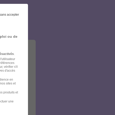
et
sans accepter
ploi ou de
ésactivés
.
'utilisateur
préférences
 vérifier s'il
ves d'accès
udience en
nos sites et
s produits et
ectuer une