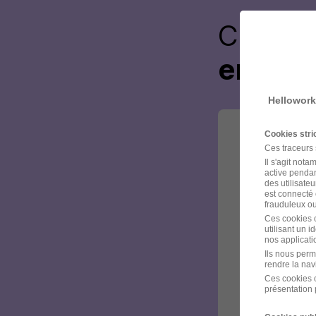
Créez 
envoye
Hellowork
Cookies str
Ces traceurs
Il s'agit not
active pendan
des utilisateu
est connecté 
frauduleux ou 
Ces cookies o
utilisant un 
nos applicatio
Ils nous perm
rendre la nav
Ces cookies o
présentation 