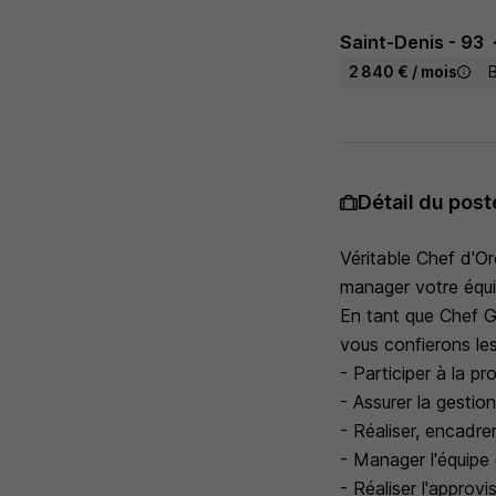
Saint-Denis - 93
2 840 € / mois
Détail du post
Véritable Chef d'Or
manager votre équip
En tant que Chef G
vous confierons les
- Participer à la p
- Assurer la gestio
- Réaliser, encadre
- Manager l'équipe 
- Réaliser l'approv