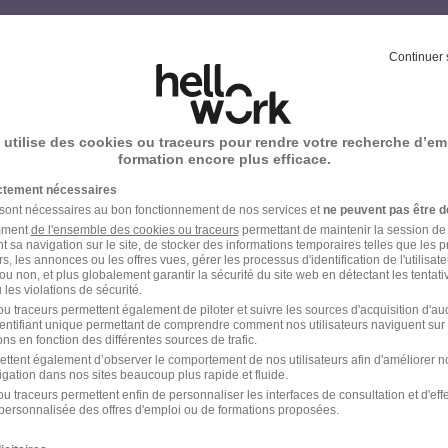
votre compte Hellowork 
Continuer 
z votre candidature !
 utilise des cookies ou traceurs pour rendre votre recherche d’em
formation encore plus efficace.
ictement nécessaires
 sont nécessaires au bon fonctionnement de nos services et
ne peuvent pas être d
amment
de l'ensemble des cookies ou traceurs
permettant de maintenir la session de l
t sa navigation sur le site, de stocker des informations temporaires telles que les 
rs, les annonces ou les offres vues, gérer les processus d'identification de l'utilisateur,
ou non, et plus globalement garantir la sécurité du site web en détectant les tentati
les violations de sécurité.
u traceurs permettent également de piloter et suivre les sources d'acquisition d'a
identifiant unique permettant de comprendre comment nos utilisateurs naviguent sur 
ns en fonction des différentes sources de trafic.
ettent également d’observer le comportement de nos utilisateurs afin d'améliorer no
igation dans nos sites beaucoup plus rapide et fluide.
u traceurs permettent enfin de personnaliser les interfaces de consultation et d'eff
personnalisée des offres d'emploi ou de formations proposées.