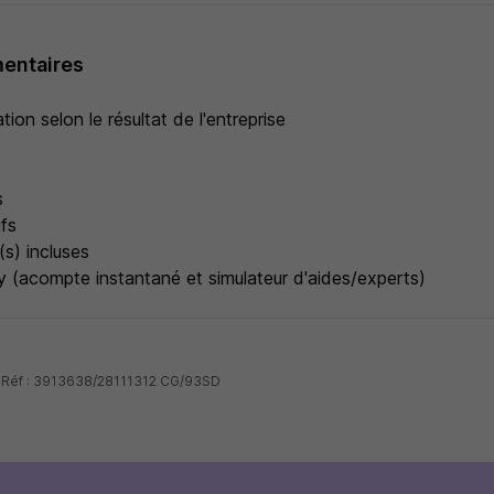
entaires
tion selon le résultat de l'entreprise
s
ifs
(s) incluses
ly (acompte instantané et simulateur d'aides/experts)
- Réf : 3913638/28111312 CG/93SD