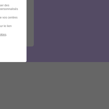
iser des
 personnalisés
de vos centres
ur le lien
okies
.