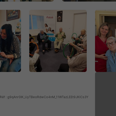
 - Réf : g9qAnr0IK_UyTBeoRdwCo4nM_11WTazLEEt9JKICs3Y