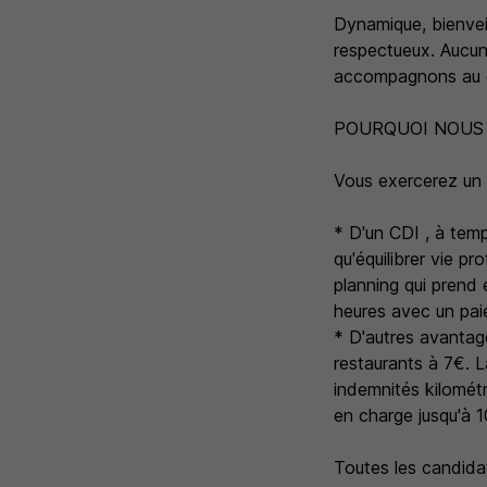
Dynamique, bienvei
respectueux. Aucun
accompagnons au q
POURQUOI NOUS 
Vous exercerez un m
* D'un CDI , à temp
qu'équilibrer vie p
planning qui prend
heures avec un paie
* D'autres avantage
restaurants à 7€. L
indemnités kilomét
en charge jusqu'à 
Toutes les candidat