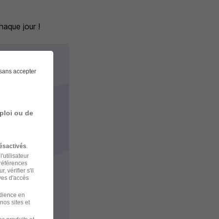
haque jour !
sans accepter
ploi ou de
ésactivés
.
'utilisateur
préférences
 vérifier s'il
ves d'accès
udience en
nos sites et