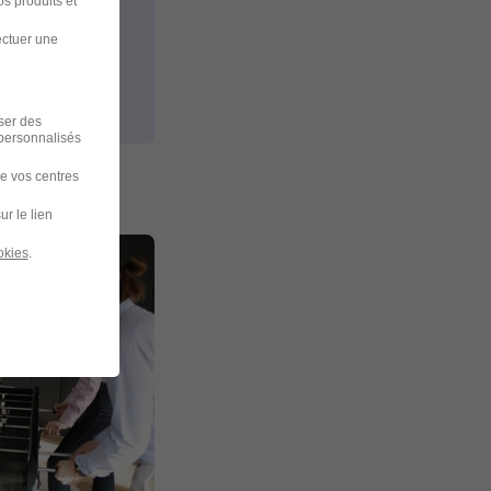
s produits et
ectuer une
iser des
 personnalisés
de vos centres
ur le lien
okies
.