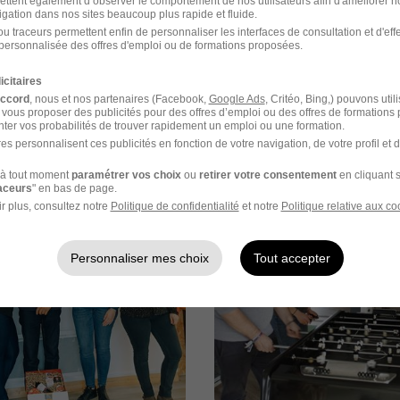
ettent également d’observer le comportement de nos utilisateurs afin d'améliorer no
s des points de suivi réguliers
igation dans nos sites beaucoup plus rapide et fluide.
u traceurs permettent enfin de personnaliser les interfaces de consultation et d'eff
personnalisée des offres d'emploi ou de formations proposées.
 votre période d’essai
icitaires
accord
, nous et nos partenaires (Facebook,
Google Ads
, Critéo, Bing,) pouvons util
 vous proposer des publicités pour des offres d’emploi ou des offres de formations
ter vos probabilités de trouver rapidement un emploi ou une formation.
es personnalisent ces publicités en fonction de votre navigation, de votre profil et 
es
à tout moment
paramétrer vos choix
ou
retirer votre consentement
en cliquant s
raceurs
" en bas de page.
r plus, consultez notre
Politique de confidentialité
et notre
Politique relative aux co
Personnaliser mes choix
Tout accepter