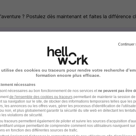
 l'aventure ? Postulez dès maintenant et faites la différence c
e recrutement
Continuer 
rutement peuvent varier selon l'offre à laquelle vous postulez.
atez (avec ou sans CV)
 utilise des cookies ou traceurs pour rendre votre recherche d’em
formation encore plus efficace.
eons par téléphone
ictement nécessaires
 sont nécessaires au bon fonctionnement de nos services et
ne peuvent pas être d
ncontrons à l’agence (ou au siège selon le poste)
amment
de l'ensemble des cookies ou traceurs
permettant de maintenir la session de l
t sa navigation sur le site, de stocker des informations temporaires telles que les 
rs, les annonces ou les offres vues, gérer les processus d'identification de l'utilisateur,
ou non, et plus globalement garantir la sécurité du site web en détectant les tentati
 le contrat
les violations de sécurité.
u traceurs permettent également de piloter et suivre les sources d'acquisition d'a
ez et nous vous accompagnons
identifiant unique permettant de comprendre comment nos utilisateurs naviguent sur 
ns en fonction des différentes sources de trafic.