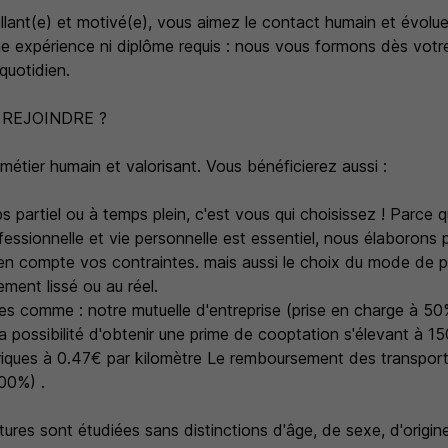
llant(e) et motivé(e), vous aimez le contact humain et évolu
e expérience ni diplôme requis : nous vous formons dès votre
uotidien.
REJOINDRE ?
étier humain et valorisant. Vous bénéficierez aussi :
s partiel ou à temps plein, c'est vous qui choisissez ! Parce
rofessionnelle et vie personnelle est essentiel, nous élaborons
 en compte vos contraintes. mais aussi le choix du mode de 
ment lissé ou au réel.
s comme : notre mutuelle d'entreprise (prise en charge à 50%
a possibilité d'obtenir une prime de cooptation s'élevant à 1
riques à 0.47€ par kilomètre Le remboursement des transpor
100%) .
ures sont étudiées sans distinctions d'âge, de sexe, d'origi