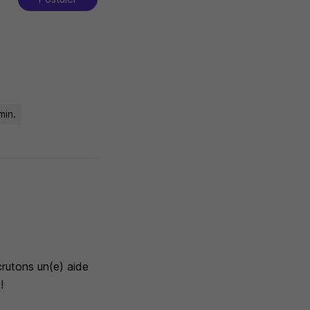
min.
crutons un(e) aide
!