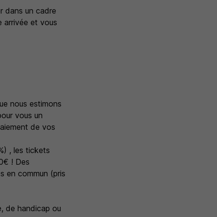
er dans un cadre
 arrivée et vous
 que nous estimons
 pour vous un
paiement de vos
) , les tickets
50€ ! Des
ts en commun (pris
ne, de handicap ou